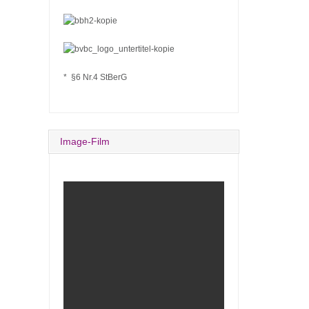
* §6 Nr.4 StBerG
Image-Film