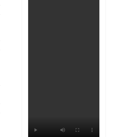
*
*
*
*
*
*
*