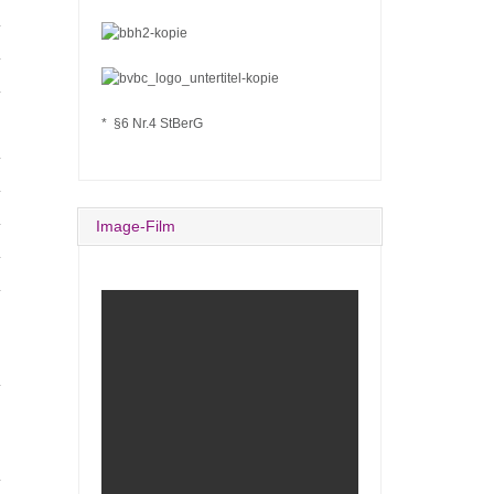
*
*
*
* §6 Nr.4 StBerG
*
*
Image-Film
*
*
*
*
*