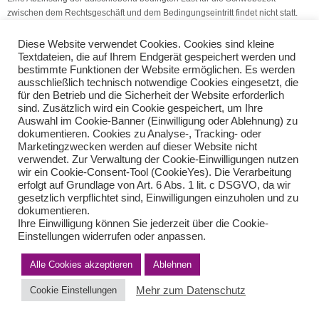
zwischen dem Rechtsgeschäft und dem Bedingungseintritt findet nicht statt.
(Quelle: V.S.H. Dienstleistungs GmbH)
Diese Website verwendet Cookies. Cookies sind kleine
Textdateien, die auf Ihrem Endgerät gespeichert werden und
bestimmte Funktionen der Website ermöglichen. Es werden
BMF: Entfernungspauschalen
Anrufungsauskunft: Aufhebung
ausschließlich technisch notwendige Cookies eingesetzt, die
für den Betrieb und die Sicherheit der Website erforderlich
sind. Zusätzlich wird ein Cookie gespeichert, um Ihre
Teilen Sie diese Nachricht mit Ihren Freunden oder Kollegen
Auswahl im Cookie-Banner (Einwilligung oder Ablehnung) zu
dokumentieren. Cookies zu Analyse-, Tracking- oder
Marketingzwecken werden auf dieser Website nicht
verwendet. Zur Verwaltung der Cookie-Einwilligungen nutzen
wir ein Cookie-Consent-Tool (CookieYes). Die Verarbeitung
erfolgt auf Grundlage von Art. 6 Abs. 1 lit. c DSGVO, da wir
gesetzlich verpflichtet sind, Einwilligungen einzuholen und zu
dokumentieren.
Ihre Einwilligung können Sie jederzeit über die Cookie-
Einstellungen widerrufen oder anpassen.
Impressum
Haftungsausschluss
Datenschutzerklärung nach DSGVO
Kontakt
Alle Cookies akzeptieren
Ablehnen
© von Herder Management GmbH 2024 I * § 6 Nr.4 StBerG
Mehr zum Datenschutz
Cookie Einstellungen