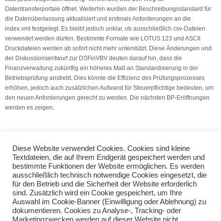
Datentransferportale öffnet. Weiterhin wurden der Beschreibungsstandard für
die Datenüberlassung aktualisiert und erstmals Anforderungen an die
index.xml festgelegt. Es bleibt jedoch unklar, ob ausschließlich csv-Dateien
verwendet werden dürfen. Bestimmte Formate wie LOTUS 123 und ASCII
Druckdateien werden ab sofort nicht mehr unterstützt. Diese Änderungen und
der Diskussionsentwurf zur DSFinVBV deuten darauf hin, dass die
Finanzverwaltung zukünftig ein höheres Maß an Standardisierung in der
Betriebsprüfung anstrebt. Dies könnte die Effizienz des Prüfungsprozesses
erhöhen, jedoch auch zusätzlichen Aufwand für Steuerpflichtige bedeuten, um
den neuen Anforderungen gerecht zu werden. Die nächsten BP-Eröffnungen
werden es zeigen.
Quelle: VSH Dienstleistungs GmbH
Diese Website verwendet Cookies. Cookies sind kleine
Textdateien, die auf Ihrem Endgerät gespeichert werden und
bestimmte Funktionen der Website ermöglichen. Es werden
Phantomlohn in der SV
ausschließlich technisch notwendige Cookies eingesetzt, die
Steuerfreie Zuschläge bei Bereitschaftsdiensten
für den Betrieb und die Sicherheit der Website erforderlich
sind. Zusätzlich wird ein Cookie gespeichert, um Ihre
Auswahl im Cookie-Banner (Einwilligung oder Ablehnung) zu
Teilen Sie diese Nachricht mit Ihren Freunden oder Kollegen
dokumentieren. Cookies zu Analyse-, Tracking- oder
Marketingzwecken werden auf dieser Website nicht