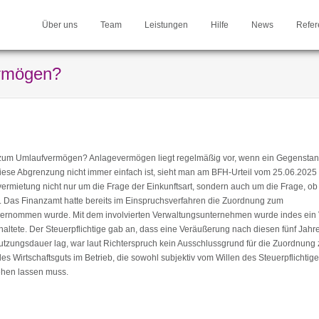
Über uns
Team
Leistungen
Hilfe
News
Refer
rmögen?
 zum Umlaufvermögen? Anlagevermögen liegt regelmäßig vor, wenn ein Gegensta
diese Abgrenzung nicht immer einfach ist, sieht man am BFH-Urteil vom 25.06.2025 
rvermietung nicht nur um die Frage der Einkunftsart, sondern auch um die Frage, ob
Das Finanzamt hatte bereits im Einspruchsverfahren die Zuordnung zum
übernommen wurde. Mit dem involvierten Verwaltungsunternehmen wurde indes ein 
nhaltete. Der Steuerpflichtige gab an, dass eine Veräußerung nach diesen fünf Jahr
Nutzungsdauer lag, war laut Richterspruch kein Ausschlussgrund für die Zuordnung
Wirtschaftsguts im Betrieb, die sowohl subjektiv vom Willen des Steuerpflichtig
ehen lassen muss.