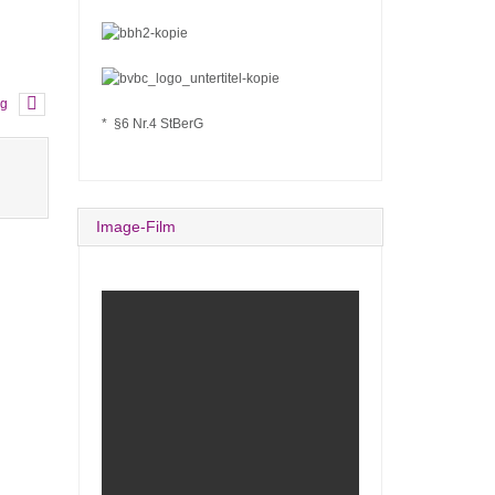
ng
* §6 Nr.4 StBerG
Image-Film