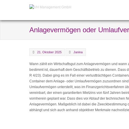
Anlagevermögen oder Umlaufve
21. Oktober 2025
Janina
Wann zählt ein Wirtschaftsgut zum Anlagevermögen und wann
bestimmt ist, dauerhaft dem Geschäftsbetrieb zu dienen. Dass 
R 4/23). Dabei ging es im Fall einer verlustträchtigen Containe
Container dem Anlage- oder Umlaufvermögen zuzuordnen sind. 
Umlaufvermögen unterstellt, was im Finanzgerichtsverfahren 
vereinbart, der einen garantierten Mietzins von fünf Jahren bei
vornherein geplant war. Dass dies vor Ablauf der technischen 
Anlagevermögen. Maßgeblich ist dabei die Zweckbestimmung des 
abhängt und sich auch anhand objektiver Merkmale nachvollzi