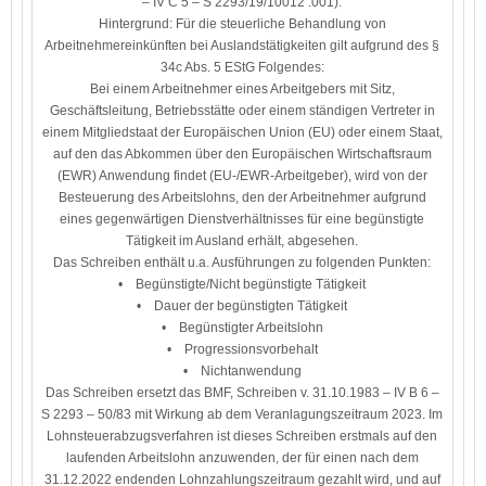
– IV C 5 – S 2293/19/10012 :001).
Hintergrund: Für die steuerliche Behandlung von
Arbeitnehmereinkünften bei Auslandstätigkeiten gilt aufgrund des §
34c Abs. 5 EStG Folgendes:
Bei einem Arbeitnehmer eines Arbeitgebers mit Sitz,
Geschäftsleitung, Betriebsstätte oder einem ständigen Vertreter in
einem Mitgliedstaat der Europäischen Union (EU) oder einem Staat,
auf den das Abkommen über den Europäischen Wirtschaftsraum
(EWR) Anwendung findet (EU-/EWR-Arbeitgeber), wird von der
Besteuerung des Arbeitslohns, den der Arbeitnehmer aufgrund
eines gegenwärtigen Dienstverhältnisses für eine begünstigte
Tätigkeit im Ausland erhält, abgesehen.
Das Schreiben enthält u.a. Ausführungen zu folgenden Punkten:
• Begünstigte/Nicht begünstigte Tätigkeit
• Dauer der begünstigten Tätigkeit
• Begünstigter Arbeitslohn
• Progressionsvorbehalt
• Nichtanwendung
Das Schreiben ersetzt das BMF, Schreiben v. 31.10.1983 – IV B 6 –
S 2293 – 50/83 mit Wirkung ab dem Veranlagungszeitraum 2023. Im
Lohnsteuerabzugsverfahren ist dieses Schreiben erstmals auf den
laufenden Arbeitslohn anzuwenden, der für einen nach dem
31.12.2022 endenden Lohnzahlungszeitraum gezahlt wird, und auf