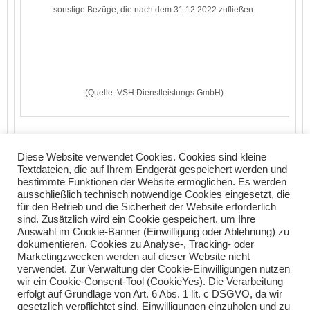
sonstige Bezüge, die nach dem 31.12.2022 zufließen.
(Quelle: VSH Dienstleistungs GmbH)
Diese Website verwendet Cookies. Cookies sind kleine
Textdateien, die auf Ihrem Endgerät gespeichert werden und
bestimmte Funktionen der Website ermöglichen. Es werden
Einführung einer Umsatzgrenze bei der LuF
ausschließlich technisch notwendige Cookies eingesetzt, die
Bundesrat: Viertes Corona-Steuerhilfegesetz
für den Betrieb und die Sicherheit der Website erforderlich
sind. Zusätzlich wird ein Cookie gespeichert, um Ihre
Auswahl im Cookie-Banner (Einwilligung oder Ablehnung) zu
Teilen Sie diese Nachricht mit Ihren Freunden oder Kollegen
dokumentieren. Cookies zu Analyse-, Tracking- oder
Marketingzwecken werden auf dieser Website nicht
verwendet. Zur Verwaltung der Cookie-Einwilligungen nutzen
wir ein Cookie-Consent-Tool (CookieYes). Die Verarbeitung
erfolgt auf Grundlage von Art. 6 Abs. 1 lit. c DSGVO, da wir
gesetzlich verpflichtet sind, Einwilligungen einzuholen und zu