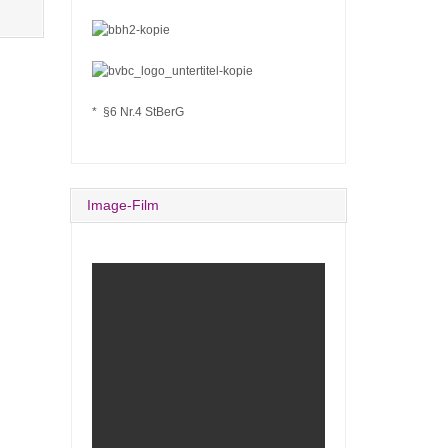
* §6 Nr.4 StBerG
Image-Film