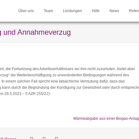
Über uns
Team
Leistungen
Hilfe
News
Refer
ung und Annahmeverzug
eint, die Fortsetzung des Arbeitsverhältnisses sei ihm nicht zuzumuten, bietet aber
erzug“ die Weiterbeschäftigung zu unveränderten Bedingungen während des
 In einem solchen Fall spricht eine tatsächliche Vermutung dafür, dass das
ung kann durch die Begründung der Kündigung zur Gewissheit oder durch entsprec
om 29.3.2023 – 5 AZR 255/22).
Wärmeabgabe aus einer Biogas-Anla