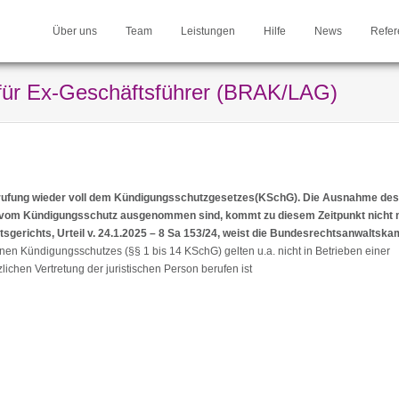
Über uns
Team
Leistungen
Hilfe
News
Refer
 für Ex-Geschäftsführer (BRAK/LAG)
berufung wieder voll dem Kündigungsschutzgesetzes(KSchG). Die Ausnahme des
ung vom Kündigungsschutz ausgenommen sind, kommt zu diesem Zeitpunkt nicht 
sgerichts, Urteil v. 24.1.2025 – 8 Sa 153/24, weist die Bundesrechtsanwaltsk
nen Kündigungsschutzes (§§ 1 bis 14 KSchG) gelten u.a. nicht in Betrieben einer
zlichen Vertretung der juristischen Person berufen ist