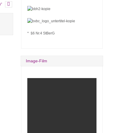
s“
* §6 Nr.4 StBerG
Image-Film