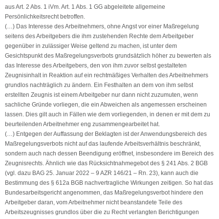
aus Art. 2 Abs. 1 iVm. Art. 1 Abs. 1 GG abgeleitete allgemeine
Persönlichkeitsrecht betroffen.
(…) Das Interesse des Arbeitnehmers, ohne Angst vor einer Maßregelung
seitens des Arbeitgebers die ihm zustehenden Rechte dem Arbeitgeber
gegenüber in zulässiger Weise geltend zu machen, ist unter dem
Gesichtspunkt des Maßregelungsverbots grundsätzlich höher zu bewerten als
das Interesse des Arbeitgebers, den von ihm zuvor selbst gestalteten
Zeugnisinhalt in Reaktion auf ein rechtmäßiges Verhalten des Arbeitnehmers
grundlos nachträglich zu ändern. Ein Festhalten an dem von ihm selbst
erstellten Zeugnis ist einem Arbeitgeber nur dann nicht zuzumuten, wenn
sachliche Gründe vorliegen, die ein Abweichen als angemessen erscheinen
lassen. Dies gilt auch in Fällen wie dem vorliegenden, in denen er mit dem zu
beurteilenden Arbeitnehmer eng zusammengearbeitet hat.
(…) Entgegen der Auffassung der Beklagten ist der Anwendungsbereich des
Maßregelungsverbots nicht auf das laufende Arbeitsverhältnis beschränkt,
sondern auch nach dessen Beendigung eröffnet, insbesondere im Bereich des
Zeugnisrechts. Ähnlich wie das Rücksichtnahmegebot des § 241 Abs. 2 BGB
(vgl. dazu BAG 25. Januar 2022 – 9 AZR 146/21 – Rn. 23), kann auch die
Bestimmung des § 612a BGB nachvertragliche Wirkungen zeitigen. So hat das
Bundesarbeitsgericht angenommen, das Maßregelungsverbot hindere den
Arbeitgeber daran, vom Arbeitnehmer nicht beanstandete Teile des
Arbeitszeugnisses grundlos über die zu Recht verlangten Berichtigungen