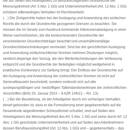
die auf Seiten des Arbeitgebers zu berücksichtigenden Grundrechte der
Meinungsfreiheit (Art. 5 Abs. 1 GG) und Unternehmerfreiheit (Art. 12 Abs. 1 GG)
schützen sittenwidriges Verhalten im Rechtsverkehr.
(…) Die Zivilgerichte haben bei der Auslegung und Anwendung des einfachen
Rechts die durch die Grundrechte gezogenen Grenzen zu beachten. Sie
müssen die im Gesetz zum Ausdruck kommende Interessenabwägung in einer
Weise nachvollziehen, die die konkurrierenden Grundrechte der
verschiedenen Grundrechtsträger beachtet und unverhältnismäßige
Grundrechtsbeschränkungen vermeidet. Sind bei der gerichtlichen Auslegung
und Anwendung einfachrechtlicher Normen mehrere Deutungen möglich,
verdient diejenige den Vorzug, die den Wertentscheidungen der Verfassung
entspricht und die Grundrechte der Beteiligten möglichst weitgehend in
praktischer Konkordanz zur Geltung bringt. Der Einfluss der Grundrechte auf
die Auslegung und Anwendung der zivilrechtlichen Normen ist nicht auf
Generalklauseln beschränkt, sondern erstreckt sich auf alle
auslegungsfähigen und -bedürftigen Tatbestandsmerkmale der zivilrechtlichen
Vorschriften (BAG 25. Januar 2022 – 9 AZR 146/21 – Rn. 13).
(…) Bei der Beurteilung, ob der Arbeitgeber durch ein vorheriges Verhalten
derart gebunden ist, dass er die Formulierung einer gegebenenfalls auf die
Gesamtnote abgestimmten Schlussformel schuldet, sind auf Seiten des
Arbeitsgebers die Meinungsfreiheit des Art. 5 Abs. 1 GG und seine durch Art. 12
Abs. 1 GG geschützte Unternehmerfreiheit und auf Seiten des Arbeitnehmers
dessen Berufsausübungsfreit (Art. 12 Abs. 1 GG) und – gegebenenfalls – das