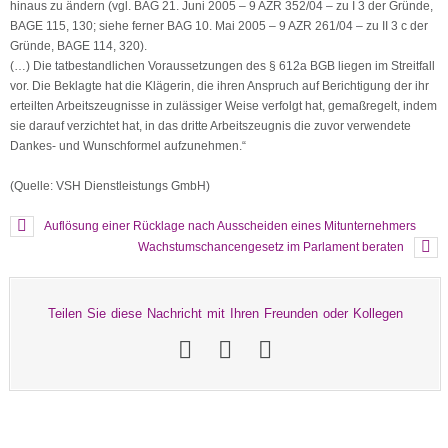
hinaus zu ändern (vgl. BAG 21. Juni 2005 – 9 AZR 352/04 – zu I 3 der Gründe,
BAGE 115, 130; siehe ferner BAG 10. Mai 2005 – 9 AZR 261/04 – zu II 3 c der
Gründe, BAGE 114, 320).
(…) Die tatbestandlichen Voraussetzungen des § 612a BGB liegen im Streitfall
vor. Die Beklagte hat die Klägerin, die ihren Anspruch auf Berichtigung der ihr
erteilten Arbeitszeugnisse in zulässiger Weise verfolgt hat, gemaßregelt, indem
sie darauf verzichtet hat, in das dritte Arbeitszeugnis die zuvor verwendete
Dankes- und Wunschformel aufzunehmen.“
(Quelle: VSH Dienstleistungs GmbH)
Auflösung einer Rücklage nach Ausscheiden eines Mitunternehmers
Wachstumschancengesetz im Parlament beraten
Teilen Sie diese Nachricht mit Ihren Freunden oder Kollegen