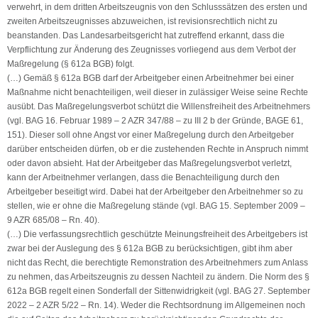
verwehrt, in dem dritten Arbeitszeugnis von den Schlusssätzen des ersten und
zweiten Arbeitszeugnisses abzuweichen, ist revisionsrechtlich nicht zu
beanstanden. Das Landesarbeitsgericht hat zutreffend erkannt, dass die
Verpflichtung zur Änderung des Zeugnisses vorliegend aus dem Verbot der
Maßregelung (§ 612a BGB) folgt.
(…) Gemäß § 612a BGB darf der Arbeitgeber einen Arbeitnehmer bei einer
Maßnahme nicht benachteiligen, weil dieser in zulässiger Weise seine Rechte
ausübt. Das Maßregelungsverbot schützt die Willensfreiheit des Arbeitnehmers
(vgl. BAG 16. Februar 1989 – 2 AZR 347/88 – zu III 2 b der Gründe, BAGE 61,
151). Dieser soll ohne Angst vor einer Maßregelung durch den Arbeitgeber
darüber entscheiden dürfen, ob er die zustehenden Rechte in Anspruch nimmt
oder davon absieht. Hat der Arbeitgeber das Maßregelungsverbot verletzt,
kann der Arbeitnehmer verlangen, dass die Benachteiligung durch den
Arbeitgeber beseitigt wird. Dabei hat der Arbeitgeber den Arbeitnehmer so zu
stellen, wie er ohne die Maßregelung stände (vgl. BAG 15. September 2009 –
9 AZR 685/08 – Rn. 40).
(…) Die verfassungsrechtlich geschützte Meinungsfreiheit des Arbeitgebers ist
zwar bei der Auslegung des § 612a BGB zu berücksichtigen, gibt ihm aber
nicht das Recht, die berechtigte Remonstration des Arbeitnehmers zum Anlass
zu nehmen, das Arbeitszeugnis zu dessen Nachteil zu ändern. Die Norm des §
612a BGB regelt einen Sonderfall der Sittenwidrigkeit (vgl. BAG 27. September
2022 – 2 AZR 5/22 – Rn. 14). Weder die Rechtsordnung im Allgemeinen noch