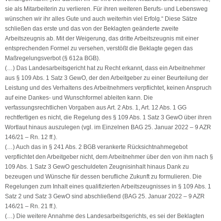
sie als Mitarbeiterin zu verlieren. Für ihren weiteren Berufs- und Lebensweg
wünschen wir ihr alles Gute und auch weiterhin viel Erfolg.“ Diese Sätze
schließen das erste und das von der Beklagten geänderte zweite
Arbeitszeugnis ab. Mit der Weigerung, das dritte Arbeitszeugnis mit einer
entsprechenden Formel zu versehen, verstößt die Beklagte gegen das
Maßregelungsverbot (§ 612a BGB).
(…) Das Landesarbeitsgericht hat zu Recht erkannt, dass ein Arbeitnehmer
aus § 109 Abs. 1 Satz 3 GewO, der den Arbeitgeber zu einer Beurteilung der
Leistung und des Verhaltens des Arbeitnehmers verpflichtet, keinen Anspruch
auf eine Dankes- und Wunschformel ableiten kann. Die
verfassungsrechtlichen Vorgaben aus Art. 2 Abs. 1, Art. 12 Abs. 1 GG
rechtfertigen es nicht, die Regelung des § 109 Abs. 1 Satz 3 GewO über ihren
Wortlaut hinaus auszulegen (vgl. im Einzelnen BAG 25. Januar 2022 – 9 AZR
146/21 – Rn. 12 ff.).
(…) Auch das in § 241 Abs. 2 BGB verankerte Rücksichtnahmegebot
verpflichtet den Arbeitgeber nicht, dem Arbeitnehmer über den von ihm nach §
109 Abs. 1 Satz 3 GewO geschuldeten Zeugnisinhalt hinaus Dank zu
bezeugen und Wünsche für dessen berufliche Zukunft zu formulieren. Die
Regelungen zum Inhalt eines qualifizierten Arbeitszeugnisses in § 109 Abs. 1
Satz 2 und Satz 3 GewO sind abschließend (BAG 25. Januar 2022 – 9 AZR
146/21 – Rn. 21 ff.).
(…) Die weitere Annahme des Landesarbeitsgerichts, es sei der Beklagten