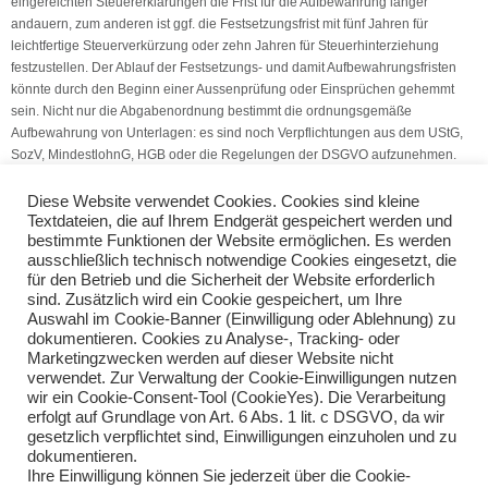
eingereichten Steuererklärungen die Frist für die Aufbewahrung länger
andauern, zum anderen ist ggf. die Festsetzungsfrist mit fünf Jahren für
leichtfertige Steuerverkürzung oder zehn Jahren für Steuerhinterziehung
festzustellen. Der Ablauf der Festsetzungs- und damit Aufbewahrungsfristen
könnte durch den Beginn einer Aussenprüfung oder Einsprüchen gehemmt
sein. Nicht nur die Abgabenordnung bestimmt die ordnungsgemäße
Aufbewahrung von Unterlagen: es sind noch Verpflichtungen aus dem UStG,
SozV, MindestlohnG, HGB oder die Regelungen der DSGVO aufzunehmen.
(Quelle: V.S.H. Dienstleistungs GmbH)
Diese Website verwendet Cookies. Cookies sind kleine
Textdateien, die auf Ihrem Endgerät gespeichert werden und
bestimmte Funktionen der Website ermöglichen. Es werden
Frühstück oder Aufmerksamkeiten?
ausschließlich technisch notwendige Cookies eingesetzt, die
Unfallversicherung: Spazierengehen in der Pause
für den Betrieb und die Sicherheit der Website erforderlich
sind. Zusätzlich wird ein Cookie gespeichert, um Ihre
Auswahl im Cookie-Banner (Einwilligung oder Ablehnung) zu
Teilen Sie diese Nachricht mit Ihren Freunden oder Kollegen
dokumentieren. Cookies zu Analyse-, Tracking- oder
Marketingzwecken werden auf dieser Website nicht
verwendet. Zur Verwaltung der Cookie-Einwilligungen nutzen
wir ein Cookie-Consent-Tool (CookieYes). Die Verarbeitung
erfolgt auf Grundlage von Art. 6 Abs. 1 lit. c DSGVO, da wir
gesetzlich verpflichtet sind, Einwilligungen einzuholen und zu
dokumentieren.
Ihre Einwilligung können Sie jederzeit über die Cookie-