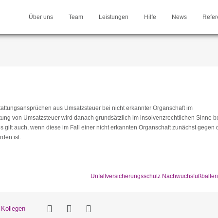
Über uns
Team
Leistungen
Hilfe
News
Refer
tattungsansprüchen aus Umsatzsteuer bei nicht erkannter Organschaft im
ttung von Umsatzsteuer wird danach grundsätzlich im insolvenzrechtlichen Sinne be
 gilt auch, wenn diese im Fall einer nicht erkannten Organschaft zunächst gegen 
den ist.
Unfallversicherungsschutz Nachwuchsfußballer
 Kollegen