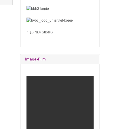
* §6 Nr.4 StBerG
Image-Film