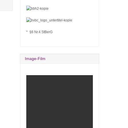
* §6 Nr.4 StBerG
Image-Film