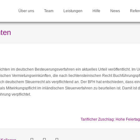
Über uns
Team
Leistungen
Hilfe
News
Refer
hten
ten im deutschen Besteuerungsverfahren ein aktuelles Urteil veröffentlicht. Im Urt
dischen Vermietungseinkünften, die nach liechtensteinischen Recht Buchführungspfli
ch deutschem Steuerrecht als verpflichtend an. Der BFH hat entschieden, dass ein
 Mitwirkungspflicht im inländischen Steuerverfahren zu beurteilen ist. Damit ist d
hrung verpflichtet.
Tariflicher Zuschlag: Hohe Feierta