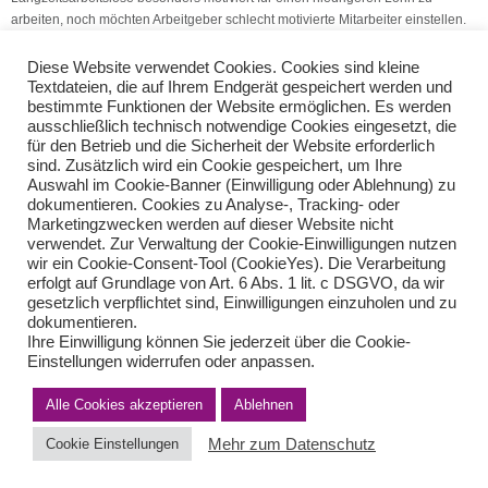
arbeiten, noch möchten Arbeitgeber schlecht motivierte Mitarbeiter einstellen.
Folglich blieben erhoffte Beschäftigungseffekte aus.
(Quelle: V.S.H. Dienstleistungs GmbH)
Diese Website verwendet Cookies. Cookies sind kleine
Textdateien, die auf Ihrem Endgerät gespeichert werden und
bestimmte Funktionen der Website ermöglichen. Es werden
Betriebsausgabe: Restschuldbefreiung
ausschließlich technisch notwendige Cookies eingesetzt, die
Förderung von europäischen online-Unternehmen
für den Betrieb und die Sicherheit der Website erforderlich
sind. Zusätzlich wird ein Cookie gespeichert, um Ihre
Auswahl im Cookie-Banner (Einwilligung oder Ablehnung) zu
Teilen Sie diese Nachricht mit Ihren Freunden oder Kollegen
dokumentieren. Cookies zu Analyse-, Tracking- oder
Marketingzwecken werden auf dieser Website nicht
verwendet. Zur Verwaltung der Cookie-Einwilligungen nutzen
wir ein Cookie-Consent-Tool (CookieYes). Die Verarbeitung
erfolgt auf Grundlage von Art. 6 Abs. 1 lit. c DSGVO, da wir
gesetzlich verpflichtet sind, Einwilligungen einzuholen und zu
dokumentieren.
Ihre Einwilligung können Sie jederzeit über die Cookie-
Einstellungen widerrufen oder anpassen.
Alle Cookies akzeptieren
Ablehnen
Impressum
Haftungsausschluss
Datenschutzerklärung nach DSGVO
Kontakt
Mehr zum Datenschutz
Cookie Einstellungen
© von Herder Management GmbH 2024 I * § 6 Nr.4 StBerG