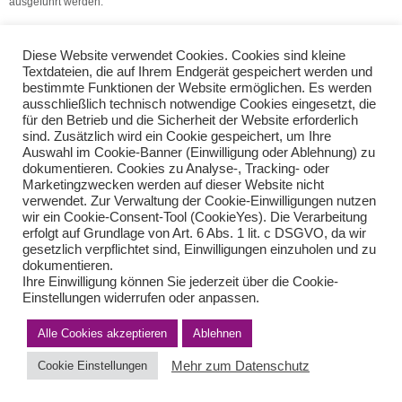
ausgeführt werden.
(Quelle V.S.H. Dienstleistungs GmbH)
Diese Website verwendet Cookies. Cookies sind kleine
Textdateien, die auf Ihrem Endgerät gespeichert werden und
Mehrjährige Tätigkeit
bestimmte Funktionen der Website ermöglichen. Es werden
Neuer Gesetzesentwurf zur Beseitigung von Lohnunterschieden
ausschließlich technisch notwendige Cookies eingesetzt, die
für den Betrieb und die Sicherheit der Website erforderlich
sind. Zusätzlich wird ein Cookie gespeichert, um Ihre
Auswahl im Cookie-Banner (Einwilligung oder Ablehnung) zu
Teilen Sie diese Nachricht mit Ihren Freunden oder Kollegen
dokumentieren. Cookies zu Analyse-, Tracking- oder
Marketingzwecken werden auf dieser Website nicht
verwendet. Zur Verwaltung der Cookie-Einwilligungen nutzen
wir ein Cookie-Consent-Tool (CookieYes). Die Verarbeitung
erfolgt auf Grundlage von Art. 6 Abs. 1 lit. c DSGVO, da wir
gesetzlich verpflichtet sind, Einwilligungen einzuholen und zu
dokumentieren.
Ihre Einwilligung können Sie jederzeit über die Cookie-
Einstellungen widerrufen oder anpassen.
Impressum
Haftungsausschluss
Datenschutzerklärung nach DSGVO
Alle Cookies akzeptieren
Ablehnen
Kontakt
© von Herder Management GmbH 2024 I * § 6 Nr.4 StBerG
Mehr zum Datenschutz
Cookie Einstellungen