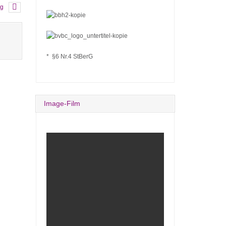
ng
* §6 Nr.4 StBerG
Image-Film