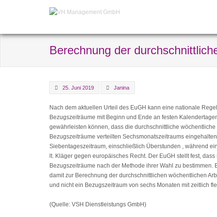
Berechnung der durchschnittliche
25. Juni 2019
Janina
Nach dem aktuellen Urteil des EuGH kann eine nationale Regelu
Bezugszeiträume mit Beginn und Ende an festen Kalendertage
gewährleisten können, dass die durchschnittliche wöchentliche
Bezugszeiträume verteilten Sechsmonatszeitraums eingehalten wi
Siebentageszeitraum, einschließlich Überstunden , während ein
lt. Kläger gegen europäisches Recht. Der EuGH stellt fest, dass si
Bezugszeiträume nach der Methode ihrer Wahl zu bestimmen. Es 
damit zur Berechnung der durchschnittlichen wöchentlichen Arb
und nicht ein Bezugszeitraum von sechs Monaten mit zeitlich 
(Quelle: VSH Dienstleistungs GmbH)