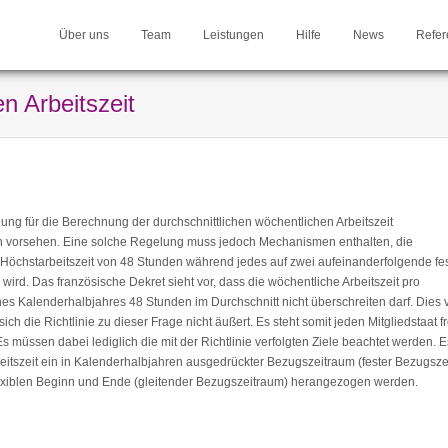
Über uns
Team
Leistungen
Hilfe
News
Refer
n Arbeitszeit
ng für die Berechnung der durchschnittlichen wöchentlichen Arbeitszeit
n vorsehen. Eine solche Regelung muss jedoch Mechanismen enthalten, die
 Höchstarbeitszeit von 48 Stunden während jedes auf zwei aufeinanderfolgende fe
rd. Das französische Dekret sieht vor, dass die wöchentliche Arbeitszeit pro
es Kalenderhalbjahres 48 Stunden im Durchschnitt nicht überschreiten darf. Dies v
ch die Richtlinie zu dieser Frage nicht äußert. Es steht somit jeden Mitgliedstaat fr
müssen dabei lediglich die mit der Richtlinie verfolgten Ziele beachtet werden. 
eitszeit ein in Kalenderhalbjahren ausgedrückter Bezugszeitraum (fester Bezugsze
flexiblen Beginn und Ende (gleitender Bezugszeitraum) herangezogen werden.