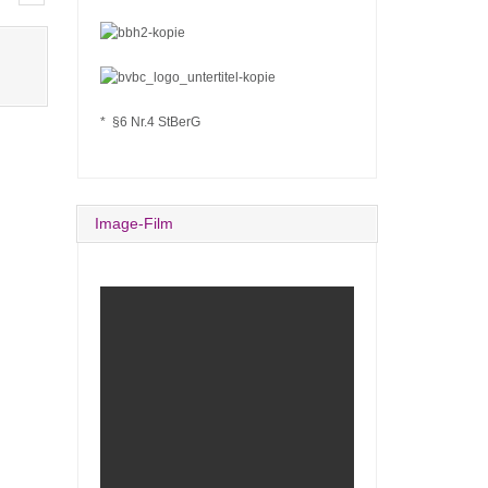
* §6 Nr.4 StBerG
Image-Film