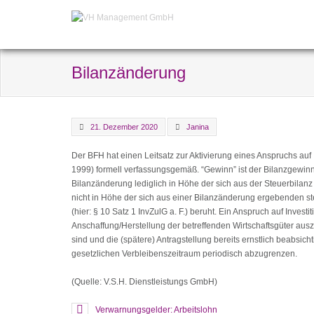
Bilanzänderung
21. Dezember 2020
Janina
Der BFH hat einen Leitsatz zur Aktivierung eines Anspruchs auf In
1999) formell verfassungsgemäß. “Gewinn” ist der Bilanzgewinn 
Bilanzänderung lediglich in Höhe der sich aus der Steuerbila
nicht in Höhe der sich aus einer Bilanzänderung ergebenden s
(hier: § 10 Satz 1 InvZulG a. F.) beruht. Ein Anspruch auf Investi
Anschaffung/Herstellung der betreffenden Wirtschaftsgüter aus
sind und die (spätere) Antragstellung bereits ernstlich beabsic
gesetzlichen Verbleibenszeitraum periodisch abzugrenzen.
(Quelle: V.S.H. Dienstleistungs GmbH)
Verwarnungsgelder: Arbeitslohn