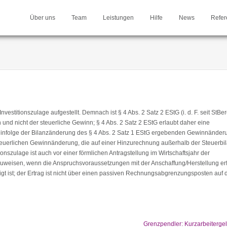
Über uns
Team
Leistungen
Hilfe
News
Refer
vestitionszulage aufgestellt. Demnach ist § 4 Abs. 2 Satz 2 EStG (i. d. F. seit StBe
und nicht der steuerliche Gewinn; § 4 Abs. 2 Satz 2 EStG erlaubt daher eine
nz infolge der Bilanzänderung des § 4 Abs. 2 Satz 1 EStG ergebenden Gewinnände
teuerlichen Gewinnänderung, die auf einer Hinzurechnung außerhalb der Steuerbi
tionszulage ist auch vor einer förmlichen Antragstellung im Wirtschaftsjahr der
zuweisen, wenn die Anspruchsvoraussetzungen mit der Anschaffung/Herstellung erf
htigt ist; der Ertrag ist nicht über einen passiven Rechnungsabgrenzungsposten auf 
Grenzpendler: Kurzarbeiterge