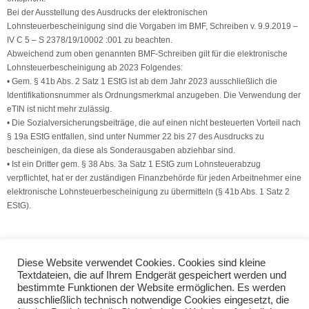
Bei der Ausstellung des Ausdrucks der elektronischen
Lohnsteuerbescheinigung sind die Vorgaben im BMF, Schreiben v. 9.9.2019 –
IV C 5 – S 2378/19/10002 :001 zu beachten.
Abweichend zum oben genannten BMF-Schreiben gilt für die elektronische
Lohnsteuerbescheinigung ab 2023 Folgendes:
• Gem. § 41b Abs. 2 Satz 1 EStG ist ab dem Jahr 2023 ausschließlich die
Identifikationsnummer als Ordnungsmerkmal anzugeben. Die Verwendung der
eTIN ist nicht mehr zulässig.
• Die Sozialversicherungsbeiträge, die auf einen nicht besteuerten Vorteil nach
§ 19a EStG entfallen, sind unter Nummer 22 bis 27 des Ausdrucks zu
bescheinigen, da diese als Sonderausgaben abziehbar sind.
• Ist ein Dritter gem. § 38 Abs. 3a Satz 1 EStG zum Lohnsteuerabzug
verpflichtet, hat er der zuständigen Finanzbehörde für jeden Arbeitnehmer eine
elektronische Lohnsteuerbescheinigung zu übermitteln (§ 41b Abs. 1 Satz 2
EStG).
(Quelle: V.S.H. Dienstleistungs GmbH)
Diese Website verwendet Cookies. Cookies sind kleine
Textdateien, die auf Ihrem Endgerät gespeichert werden und
bestimmte Funktionen der Website ermöglichen. Es werden
Einnahmenüberschussrechnung: Anlage EÜR 2022
ausschließlich technisch notwendige Cookies eingesetzt, die
Entwurf eines Jahressteuergesetzes 2022