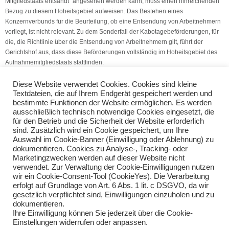
Mitgliedstaats entsandt“ angesehen werden kann, muss einen hinreichenden
Bezug zu diesem Hoheitsgebiet aufweisen. Das Bestehen eines
Konzernverbunds für die Beurteilung, ob eine Entsendung von Arbeitnehmern
vorliegt, ist nicht relevant. Zu dem Sonderfall der Kabotagebeförderungen, für
die, die Richtlinie über die Entsendung von Arbeitnehmern gilt, führt der
Gerichtshof aus, dass diese Beförderungen vollständig im Hoheitsgebiet des
Aufnahmemitgliedstaats stattfinden.
(Quelle: V.S.H. Dienstleistungs GmbH)
Diese Website verwendet Cookies. Cookies sind kleine
Textdateien, die auf Ihrem Endgerät gespeichert werden und
bestimmte Funktionen der Website ermöglichen. Es werden
Pauschalentgelte für Sparmenüs
ausschließlich technisch notwendige Cookies eingesetzt, die
Steuerstundungen wegen Pandemie
für den Betrieb und die Sicherheit der Website erforderlich
sind. Zusätzlich wird ein Cookie gespeichert, um Ihre
Auswahl im Cookie-Banner (Einwilligung oder Ablehnung) zu
Teilen Sie diese Nachricht mit Ihren Freunden oder Kollegen
dokumentieren. Cookies zu Analyse-, Tracking- oder
Marketingzwecken werden auf dieser Website nicht
verwendet. Zur Verwaltung der Cookie-Einwilligungen nutzen
wir ein Cookie-Consent-Tool (CookieYes). Die Verarbeitung
erfolgt auf Grundlage von Art. 6 Abs. 1 lit. c DSGVO, da wir
gesetzlich verpflichtet sind, Einwilligungen einzuholen und zu
dokumentieren.
Ihre Einwilligung können Sie jederzeit über die Cookie-
Einstellungen widerrufen oder anpassen.