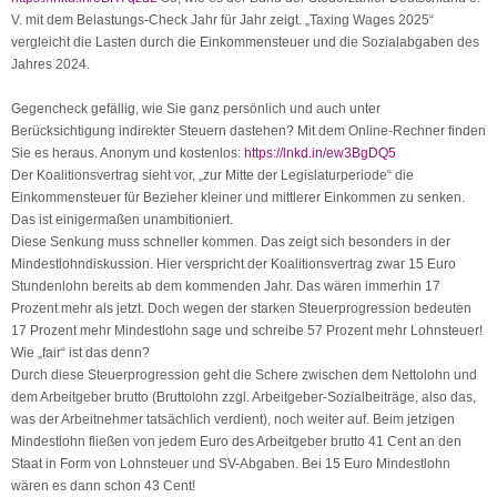
V. mit dem Belastungs-Check Jahr für Jahr zeigt. „Taxing Wages 2025“
vergleicht die Lasten durch die Einkommensteuer und die Sozialabgaben des
Jahres 2024.
Gegencheck gefällig, wie Sie ganz persönlich und auch unter
Berücksichtigung indirekter Steuern dastehen? Mit dem Online-Rechner finden
Sie es heraus. Anonym und kostenlos:
https://lnkd.in/ew3BgDQ5
Der Koalitionsvertrag sieht vor, „zur Mitte der Legislaturperiode“ die
Einkommensteuer für Bezieher kleiner und mittlerer Einkommen zu senken.
Das ist einigermaßen unambitioniert.
Diese Senkung muss schneller kommen. Das zeigt sich besonders in der
Mindestlohndiskussion. Hier verspricht der Koalitionsvertrag zwar 15 Euro
Stundenlohn bereits ab dem kommenden Jahr. Das wären immerhin 17
Prozent mehr als jetzt. Doch wegen der starken Steuerprogression bedeuten
17 Prozent mehr Mindestlohn sage und schreibe 57 Prozent mehr Lohnsteuer!
Wie „fair“ ist das denn?
Durch diese Steuerprogression geht die Schere zwischen dem Nettolohn und
dem Arbeitgeber brutto (Bruttolohn zzgl. Arbeitgeber-Sozialbeiträge, also das,
was der Arbeitnehmer tatsächlich verdient), noch weiter auf. Beim jetzigen
Mindestlohn fließen von jedem Euro des Arbeitgeber brutto 41 Cent an den
Staat in Form von Lohnsteuer und SV-Abgaben. Bei 15 Euro Mindestlohn
wären es dann schon 43 Cent!