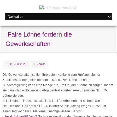
„Faire Löhne fordern die
Gewerkschaften“
11. Juni 2025
Janina
Die Gewerkschaften sollten ihre guten Kontakte zum künftigen Junior-
Koalitionspartner gleich ab dem 2. Mai nutzen. Denn die neue
Bundesregierung kann eine Menge tun, um für „faire“ Löhne zu sorgen. Indem
sie nämlich die Steuer- und Abgabenlast spürbar senkt, damit die NETTO-
Löhne steigen.
In fast keinem Industriestaat ist die Last für Arbeitnehmer so hoch wie in
Deutschland. Das hat die OECD in ihrer Studie „Taxing Wages 2025“ just
einen Tag vor dem 1. Mai erneut nachgewiesen. Bericht:
https://lnkd.in/eBR7qzu2
So, wie es der Bund der Steuerzahler Deutschland e.