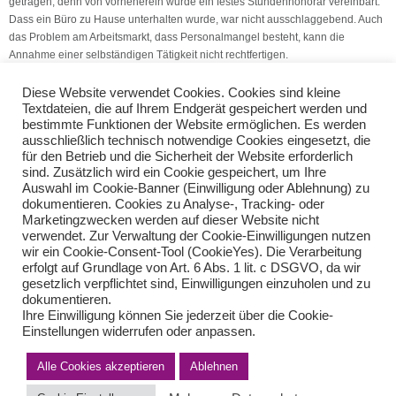
getragen, denn von vorneherein wurde ein festes Stundenhonorar vereinbart.
Dass ein Büro zu Hause unterhalten wurde, war nicht ausschlaggebend. Auch
das Problem am Arbeitsmarkt, dass Personalmangel besteht, kann die
Annahme einer selbständigen Tätigkeit nicht rechtfertigen.
(Quelle: V.S.H. Dienstleistungs GmbH)
Diese Website verwendet Cookies. Cookies sind kleine
Textdateien, die auf Ihrem Endgerät gespeichert werden und
bestimmte Funktionen der Website ermöglichen. Es werden
DLS-digitale Lohnschnittstelle
ausschließlich technisch notwendige Cookies eingesetzt, die
Verbesserung von Beruf und Familien
für den Betrieb und die Sicherheit der Website erforderlich
sind. Zusätzlich wird ein Cookie gespeichert, um Ihre
Auswahl im Cookie-Banner (Einwilligung oder Ablehnung) zu
Teilen Sie diese Nachricht mit Ihren Freunden oder Kollegen
dokumentieren. Cookies zu Analyse-, Tracking- oder
Marketingzwecken werden auf dieser Website nicht
verwendet. Zur Verwaltung der Cookie-Einwilligungen nutzen
wir ein Cookie-Consent-Tool (CookieYes). Die Verarbeitung
erfolgt auf Grundlage von Art. 6 Abs. 1 lit. c DSGVO, da wir
gesetzlich verpflichtet sind, Einwilligungen einzuholen und zu
dokumentieren.
Ihre Einwilligung können Sie jederzeit über die Cookie-
Einstellungen widerrufen oder anpassen.
Alle Cookies akzeptieren
Ablehnen
Impressum
Haftungsausschluss
Datenschutzerklärung nach DSGVO
Kontakt