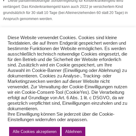
• Diese pandemiebedingte Sonderregelung für Kinderkrankengeld wird
verlängert: Das Kinderkrankengeld kann auch 2022 je versichertem Kind
grundsätzlich für 30 statt 10 Tage (bei Alleinerziehenden 60 statt 20 Tage) in
Anspruch genommen werden.
(Quelle: V.S.H. Dienstleistungs GmbH)
Diese Website verwendet Cookies. Cookies sind kleine
Textdateien, die auf Ihrem Endgerät gespeichert werden und
Umsatzsteuerliche Billigkeitsmaßnahmen im Zusammenhang mit der
bestimmte Funktionen der Website ermöglichen. Es werden
Corona-Krise
ausschließlich technisch notwendige Cookies eingesetzt, die
Steuerliche Entlastungen
für den Betrieb und die Sicherheit der Website erforderlich
sind. Zusätzlich wird ein Cookie gespeichert, um Ihre
Auswahl im Cookie-Banner (Einwilligung oder Ablehnung) zu
Teilen Sie diese Nachricht mit Ihren Freunden oder Kollegen
dokumentieren. Cookies zu Analyse-, Tracking- oder
Marketingzwecken werden auf dieser Website nicht
verwendet. Zur Verwaltung der Cookie-Einwilligungen nutzen
wir ein Cookie-Consent-Tool (CookieYes). Die Verarbeitung
erfolgt auf Grundlage von Art. 6 Abs. 1 lit. c DSGVO, da wir
gesetzlich verpflichtet sind, Einwilligungen einzuholen und zu
dokumentieren.
Ihre Einwilligung können Sie jederzeit über die Cookie-
Einstellungen widerrufen oder anpassen.
Alle Cookies akzeptieren
Ablehnen
Impressum
Haftungsausschluss
Datenschutzerklärung nach DSGVO