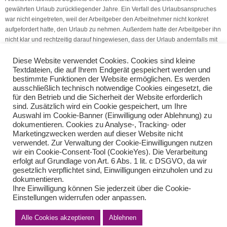
gewährten Urlaub zurückliegender Jahre. Ein Verfall des Urlaubsanspruches
war nicht eingetreten, weil der Arbeitgeber den Arbeitnehmer nicht konkret
aufgefordert hatte, den Urlaub zu nehmen. Außerdem hatte der Arbeitgeber ihn
nicht klar und rechtzeitig darauf hingewiesen, dass der Urlaub andernfalls mit
Ablauf des Kalenderjahres oder Übertragungszeitraums erlischt.
Diese Website verwendet Cookies. Cookies sind kleine
Textdateien, die auf Ihrem Endgerät gespeichert werden und
(Quelle: V.S.H. Dienstleistumgs GmbH)
bestimmte Funktionen der Website ermöglichen. Es werden
ausschließlich technisch notwendige Cookies eingesetzt, die
Steuersatz auf Fahrkarten
Pauschalvergütung von Überstunden
für den Betrieb und die Sicherheit der Website erforderlich
sind. Zusätzlich wird ein Cookie gespeichert, um Ihre
Auswahl im Cookie-Banner (Einwilligung oder Ablehnung) zu
Teilen Sie diese Nachricht mit Ihren Freunden oder Kollegen
dokumentieren. Cookies zu Analyse-, Tracking- oder
Marketingzwecken werden auf dieser Website nicht
verwendet. Zur Verwaltung der Cookie-Einwilligungen nutzen
wir ein Cookie-Consent-Tool (CookieYes). Die Verarbeitung
erfolgt auf Grundlage von Art. 6 Abs. 1 lit. c DSGVO, da wir
gesetzlich verpflichtet sind, Einwilligungen einzuholen und zu
dokumentieren.
Ihre Einwilligung können Sie jederzeit über die Cookie-
Einstellungen widerrufen oder anpassen.
Alle Cookies akzeptieren
Ablehnen
Impressum
Haftungsausschluss
Datenschutzerklärung nach DSGVO