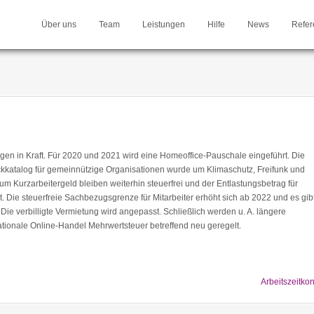
Über uns
Team
Leistungen
Hilfe
News
Refer
en in Kraft. Für 2020 und 2021 wird eine Homeoffice-Pauschale eingeführt. Die
kkatalog für gemeinnützige Organisationen wurde um Klimaschutz, Freifunk und
m Kurzarbeitergeld bleiben weiterhin steuerfrei und der Entlastungsbetrag für
. Die steuerfreie Sachbezugsgrenze für Mitarbeiter erhöht sich ab 2022 und es gibt
ie verbilligte Vermietung wird angepasst. Schließlich werden u. A. längere
rnationale Online-Handel Mehrwertsteuer betreffend neu geregelt.
Arbeitszeitko