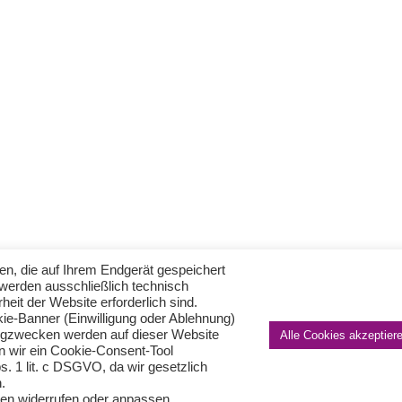
en, die auf Ihrem Endgerät gespeichert
werden ausschließlich technisch
heit der Website erforderlich sind.
kie-Banner (Einwilligung oder Ablehnung)
ingzwecken werden auf dieser Website
Alle Cookies akzeptier
n wir ein Cookie-Consent-Tool
s. 1 lit. c DSGVO, da wir gesetzlich
Impressum
Haftungsausschluss
Datenschutzerklärung nach DSGVO
Kontakt
.
© von Herder Management GmbH 2024 I * § 6 Nr.4 StBerG
ngen widerrufen oder anpassen.