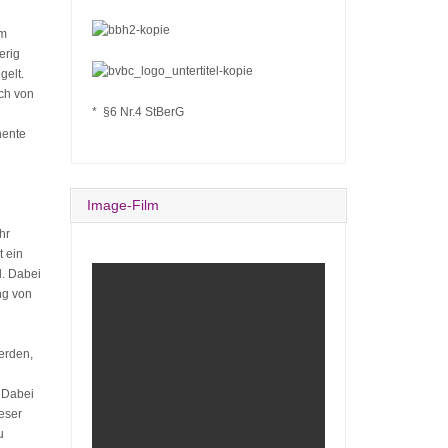
am
erig
gelt.
ich von
* §6 Nr.4 StBerG
nente
Image-Film
hr
t ein
d. Dabei
ng von
werden,
. Dabei
eser
u