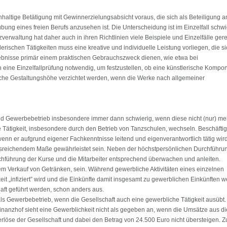
haltige Betätigung mit Gewinnerzielungsabsicht voraus, die sich als Beteiligung 
übung eines freien Berufs anzusehen ist. Die Unterscheidung ist im Einzelfall schwi
verwaltung hat daher auch in ihren Richtlinien viele Beispiele und Einzelfälle gere
erischen Tätigkeiten muss eine kreative und individuelle Leistung vorliegen, die s
gebnisse primär einem praktischen Gebrauchszweck dienen, wie etwa bei
h eine Einzelfallprüfung notwendig, um festzustellen, ob eine künstlerische Kompo
rische Gestaltungshöhe verzichtet werden, wenn die Werke nach allgemeiner
und Gewerbebetrieb insbesondere immer dann schwierig, wenn diese nicht (nur) me
e Tätigkeit, insbesondere durch den Betrieb von Tanzschulen, wechseln. Beschäftig
g, wenn er aufgrund eigener Fachkenntnisse leitend und eigenverantwortlich tätig wir
ausreichendem Maße gewährleistet sein. Neben der höchstpersönlichen Durchführu
rchführung der Kurse und die Mitarbeiter entsprechend überwachen und anleiten.
em Verkauf von Getränken, sein. Während gewerbliche Aktivitäten eines einzelnen
eit „infiziert” wird und die Einkünfte damit insgesamt zu gewerblichen Einkünften 
aft geführt werden, schon anders aus.
 als Gewerbebetrieb, wenn die Gesellschaft auch eine gewerbliche Tätigkeit ausübt
finanzhof sieht eine Gewerblichkeit nicht als gegeben an, wenn die Umsätze aus di
erlöse der Gesellschaft und dabei den Betrag von 24.500 Euro nicht übersteigen. Z