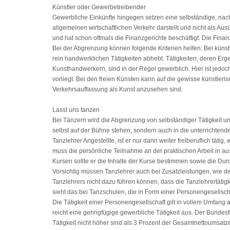
Künstler oder Gewerbetreibender
Gewerbliche Einkünfte hingegen setzen eine selbständige, nach
allgemeinen wirtschaftlichen Verkehr darstellt und nicht als Aus
und hat schon oftmals die Finanzgerichte beschäftigt. Die Finanz
Bei der Abgrenzung können folgende Kriterien helfen: Bei künstl
rein handwerklichen Tätigkeiten abhebt. Tätigkeiten, deren Er
Kunsthandwerkern, sind in der Regel gewerblich. Hier ist jedoc
vorliegt. Bei den freien Künsten kann auf die gewisse künstle
Verkehrsauffassung als Kunst anzusehen sind.
Lasst uns tanzen
Bei Tänzern wird die Abgrenzung von selbständiger Tätigkeit 
selbst auf der Bühne stehen, sondern auch in die unterrichtend
Tanzlehrer Angestellte, ist er nur dann weiter freiberuflich täti
muss die persönliche Teilnahme an der praktischen Arbeit in 
Kursen sollte er die Inhalte der Kurse bestimmen sowie die Du
Vorsichtig müssen Tanzlehrer auch bei Zusatzleistungen, wie d
Tanzlehrers nicht dazu führen können, dass die Tanzlehrertätigk
sieht das bei Tanzschulen, die in Form einer Personengesellsch
Die Tätigkeit einer Personengesellschaft gilt in vollem Umfang
reicht eine geringfügige gewerbliche Tätigkeit aus. Der Bundes
Tätigkeit nicht höher sind als 3 Prozent der Gesamtnettoumsatz