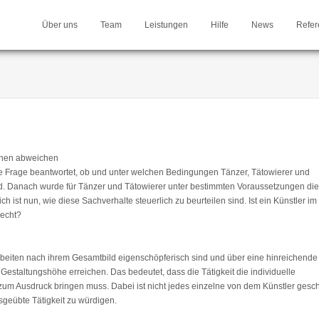
Über uns
Team
Leistungen
Hilfe
News
Refer
nnen abweichen
ie Frage beantwortet, ob und unter welchen Bedingungen Tänzer, Tätowierer und
sind. Danach wurde für Tänzer und Tätowierer unter bestimmten Voraussetzungen die
ch ist nun, wie diese Sachverhalte steuerlich zu beurteilen sind. Ist ein Künstler i
recht?
e Arbeiten nach ihrem Gesamtbild eigenschöpferisch sind und über eine hinreichende
estaltungshöhe erreichen. Das bedeutet, dass die Tätigkeit die individuelle
zum Ausdruck bringen muss. Dabei ist nicht jedes einzelne von dem Künstler gesc
sgeübte Tätigkeit zu würdigen.