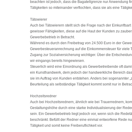
beachten ist jedoch, dass die Bagatellgrenze nur Anwendung f
Tätigkeiten so miteinander verflochten, dass sie als eine Tätigke
Tätowierer
Auch bei Tätowierern stellt sich die Frage nach der Einkunftsar
gewisser Fähigkeiten, diese auf die Haut der Kunden zu zaubern
Gewerbebetrieb in Betracht.
Während es durch den Freibetrag von 24.500 Euro in der Gewe
Gewerbesteueranrechnung auf die Einkommensteuer für viele Tätow
Zugang zur Sozialversicherung wichtiger. Über die Entscheidung
wir eingangs bereits hingewiesen.
Steuerlich wird eine Einordnung als Gewerbetreibende oft damit
ein Kunsthandwerk, dem jedoch der handwerkliche Bereich das 
sie im Auftrag von Kunden entstehen. Anders bei sogenannter „
Beurteilung als selbständige Tätigkeit kommt somit nur in Betr
Hochzeitsredner
Auch bei Hochzeitsrednern, ähnlich wie bei Trauerrednern, komm
Gestaltungshöhe durch eine starke Individualisierung der Reden
sein. Ein Gewerbebetrieb liegt jedoch vor, wenn sich die Rede
beschränkt. Befüllt der Redner eine einmal entworfene Rede nu
Tätigkeit und somit keine Freiberuflichkeit vor.