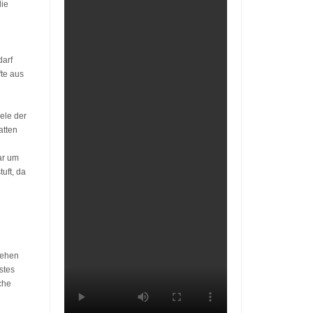
die
darf
fte aus
ele der
atten
ar um
uft, da
sehen
stes
che