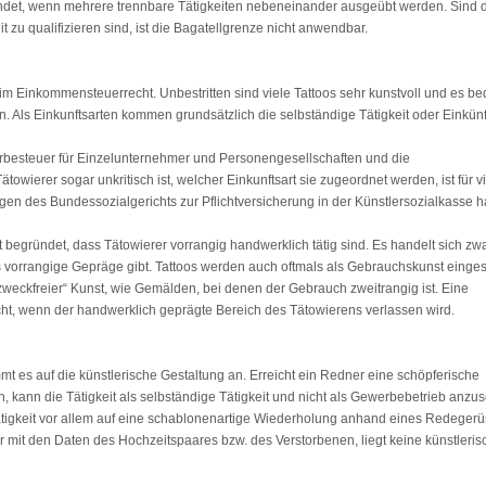
indet, wenn mehrere trennbare Tätigkeiten nebeneinander ausgeübt werden. Sind 
it zu qualifizieren sind, ist die Bagatellgrenze nicht anwendbar.
t im Einkommensteuerrecht. Unbestritten sind viele Tattoos sehr kunstvoll und es be
. Als Einkunftsarten kommen grundsätzlich die selbständige Tätigkeit oder Einkün
rbesteuer für Einzelunternehmer und Personengesellschaften und die
ierer sogar unkritisch ist, welcher Einkunftsart sie zugeordnet werden, ist für vi
en des Bundessozialgerichts zur Pflichtversicherung in der Künstlersozialkasse h
 begründet, dass Tätowierer vorrangig handwerklich tätig sind. Es handelt sich zw
vorrangige Gepräge gibt. Tattoos werden auch oftmals als Gebrauchskunst eingest
zweckfreier“ Kunst, wie Gemälden, bei denen der Gebrauch zweitrangig ist. Eine
acht, wenn der handwerklich geprägte Bereich des Tätowierens verlassen wird.
t es auf die künstlerische Gestaltung an. Erreicht ein Redner eine schöpferische
, kann die Tätigkeit als selbständige Tätigkeit und nicht als Gewerbebetrieb anzu
tätigkeit vor allem auf eine schablonenartige Wiederholung anhand eines Redegerü
r mit den Daten des Hochzeitspaares bzw. des Verstorbenen, liegt keine künstleris