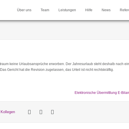
Über uns
Team
Leistungen
Hilfe
News
Refer
Zeitraum keine Urlaubsansprüche erworben. Der Jahresurlaub steht deshalb nach e
as Gericht hat die Revision zugelassen, das Urteil ist nicht rechtskräftig.
Elektronische Übermittlung E-Bila
 Kollegen