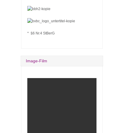
* §6 Nr.4 StBerG
Image-Film