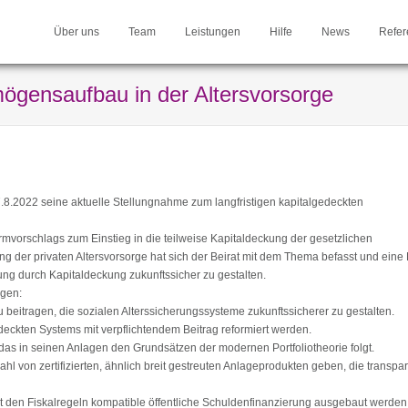
Über uns
Team
Leistungen
Hilfe
News
Refer
mögensaufbau in der Altersvorsorge
8.2022 seine aktuelle Stellungnahme zum langfristigen kapitalgedeckten
rmvorschlags zum Einstieg in die teilweise Kapitaldeckung der gesetzlichen
g der privaten Altersvorsorge hat sich der Beirat mit dem Thema befasst und eine
ng durch Kapitaldeckung zukunftssicher zu gestalten.
ngen:
 beitragen, die sozialen Alterssicherungssysteme zukunftssicherer zu gestalten.
gedeckten Systems mit verpflichtendem Beitrag reformiert werden.
 das in seinen Anlagen den Grundsätzen der modernen Portfoliotheorie folgt.
ahl von zertifizierten, ähnlich breit gestreuten Anlageprodukten geben, die transpar
it den Fiskalregeln kompatible öffentliche Schuldenfinanzierung ausgebaut werden 