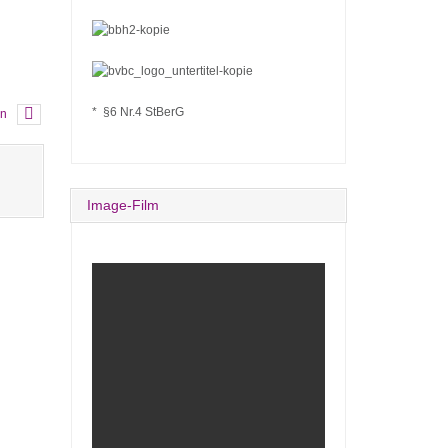
* §6 Nr.4 StBerG
en
Image-Film