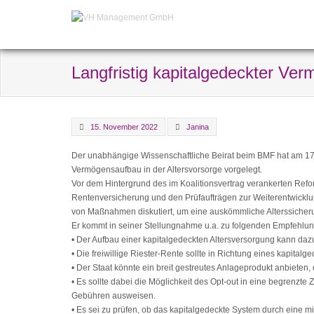
Langfristig kapitalgedeckter Ver
15. November 2022
Janina
Der unabhängige Wissenschaftliche Beirat beim BMF hat am 17.
Vermögensaufbau in der Altersvorsorge vorgelegt.
Vor dem Hintergrund des im Koalitionsvertrag verankerten Refo
Rentenversicherung und den Prüfaufträgen zur Weiterentwicklun
von Maßnahmen diskutiert, um eine auskömmliche Alterssicheru
Er kommt in seiner Stellungnahme u.a. zu folgenden Empfehlu
• Der Aufbau einer kapitalgedeckten Altersversorgung kann dazu
• Die freiwillige Riester-Rente sollte in Richtung eines kapital
• Der Staat könnte ein breit gestreutes Anlageprodukt anbieten,
• Es sollte dabei die Möglichkeit des Opt-out in eine begrenzte Z
Gebühren ausweisen.
• Es sei zu prüfen, ob das kapitalgedeckte System durch eine m