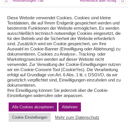
Anforderungen TSE
Homeoffice aber richtig
Diese Website verwendet Cookies. Cookies sind kleine
Teilen Sie diese Nachricht mit Ihren Freunden oder Kollegen
Textdateien, die auf Ihrem Endgerät gespeichert werden und
bestimmte Funktionen der Website ermöglichen. Es werden
ausschließlich technisch notwendige Cookies eingesetzt, die
für den Betrieb und die Sicherheit der Website erforderlich
sind. Zusätzlich wird ein Cookie gespeichert, um Ihre
Auswahl im Cookie-Banner (Einwilligung oder Ablehnung) zu
dokumentieren. Cookies zu Analyse-, Tracking- oder
Marketingzwecken werden auf dieser Website nicht
verwendet. Zur Verwaltung der Cookie-Einwilligungen nutzen
wir ein Cookie-Consent-Tool (CookieYes). Die Verarbeitung
Impressum
Haftungsausschluss
Datenschutzerklärung nach DSGVO
erfolgt auf Grundlage von Art. 6 Abs. 1 lit. c DSGVO, da wir
Kontakt
gesetzlich verpflichtet sind, Einwilligungen einzuholen und zu
dokumentieren.
© von Herder Management GmbH 2024 I * § 6 Nr.4 StBerG
Ihre Einwilligung können Sie jederzeit über die Cookie-
Einstellungen widerrufen oder anpassen.
Alle Cookies akzeptieren
Ablehnen
Mehr zum Datenschutz
Cookie Einstellungen