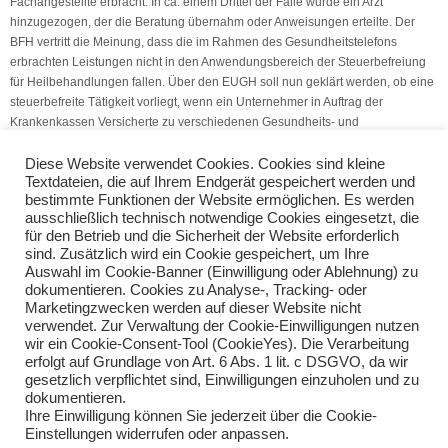
Fachangestellte erbracht. In ca. einem Drittel der Fälle wurde ein Arzt
hinzugezogen, der die Beratung übernahm oder Anweisungen erteilte. Der
BFH vertritt die Meinung, dass die im Rahmen des Gesundheitstelefons
erbrachten Leistungen nicht in den Anwendungsbereich der Steuerbefreiung
für Heilbehandlungen fallen. Über den EUGH soll nun geklärt werden, ob eine
steuerbefreite Tätigkeit vorliegt, wenn ein Unternehmer in Auftrag der
Krankenkassen Versicherte zu verschiedenen Gesundheits- und
Krankheitsthemen telefonisch berät.
Diese Website verwendet Cookies. Cookies sind kleine
Textdateien, die auf Ihrem Endgerät gespeichert werden und
(Quelle: VSH-Dienstleistungs GmbH)
bestimmte Funktionen der Website ermöglichen. Es werden
ausschließlich technisch notwendige Cookies eingesetzt, die
Kündigung des Jobs wegen Pflege
Neues Teilzeitrecht
für den Betrieb und die Sicherheit der Website erforderlich
sind. Zusätzlich wird ein Cookie gespeichert, um Ihre
Auswahl im Cookie-Banner (Einwilligung oder Ablehnung) zu
Teilen Sie diese Nachricht mit Ihren Freunden oder Kollegen
dokumentieren. Cookies zu Analyse-, Tracking- oder
Marketingzwecken werden auf dieser Website nicht
verwendet. Zur Verwaltung der Cookie-Einwilligungen nutzen
wir ein Cookie-Consent-Tool (CookieYes). Die Verarbeitung
erfolgt auf Grundlage von Art. 6 Abs. 1 lit. c DSGVO, da wir
gesetzlich verpflichtet sind, Einwilligungen einzuholen und zu
dokumentieren.
Ihre Einwilligung können Sie jederzeit über die Cookie-
Einstellungen widerrufen oder anpassen.