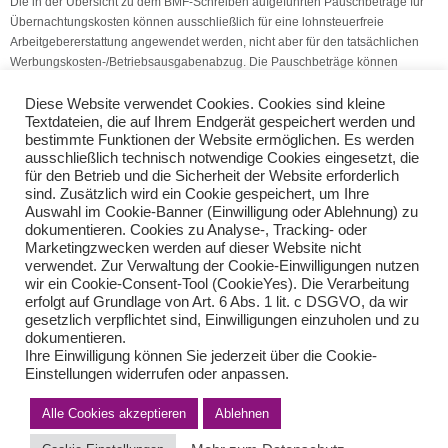
Die in der Übersicht zu dem BMF-Schreiben aufgeführten Pauschbeträge für
Übernachtungskosten können ausschließlich für eine lohnsteuerfreie
Arbeitgebererstattung angewendet werden, nicht aber für den tatsächlichen
Werbungskosten-/Betriebsausgabenabzug. Die Pauschbeträge können
außerdem für die Geltendmachung von Kosten für eine doppelte
Haushaltsführung im Ausland verwendet werden (Quelle: V.S.H.
Diese Website verwendet Cookies. Cookies sind kleine
Textdateien, die auf Ihrem Endgerät gespeichert werden und
Dienstleistungs GmbH).
bestimmte Funktionen der Website ermöglichen. Es werden
ausschließlich technisch notwendige Cookies eingesetzt, die
Änderungen Sofortmeldung
Sachbezugswerte für Mahlzeiten 2026
für den Betrieb und die Sicherheit der Website erforderlich
sind. Zusätzlich wird ein Cookie gespeichert, um Ihre
Auswahl im Cookie-Banner (Einwilligung oder Ablehnung) zu
Teilen Sie diese Nachricht mit Ihren Freunden oder Kollegen
dokumentieren. Cookies zu Analyse-, Tracking- oder
Marketingzwecken werden auf dieser Website nicht
verwendet. Zur Verwaltung der Cookie-Einwilligungen nutzen
wir ein Cookie-Consent-Tool (CookieYes). Die Verarbeitung
erfolgt auf Grundlage von Art. 6 Abs. 1 lit. c DSGVO, da wir
gesetzlich verpflichtet sind, Einwilligungen einzuholen und zu
dokumentieren.
Ihre Einwilligung können Sie jederzeit über die Cookie-
Einstellungen widerrufen oder anpassen.
Alle Cookies akzeptieren
Ablehnen
Impressum
Haftungsausschluss
Datenschutzerklärung nach DSGVO
Kontakt