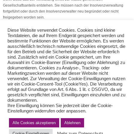
Gesellschaftsanteils entstehen. Sie müssen nach der Insolvenzverwaltung
fortgeführt oder durch den Insolvenzverwalter neu begründet oder nicht
freigegeben worden sein.
( © Text: V.S.H. Dienstleistungs GmbH )
Diese Website verwendet Cookies. Cookies sind kleine
Textdateien, die auf Ihrem Endgerät gespeichert werden und
bestimmte Funktionen der Website ermöglichen. Es werden
Minijobs im Alter – 26.09.2016
ausschließlich technisch notwendige Cookies eingesetzt, die
Kleinunternehmergrenze überschritten – 04.10.2016
für den Betrieb und die Sicherheit der Website erforderlich
sind. Zusätzlich wird ein Cookie gespeichert, um Ihre
Auswahl im Cookie-Banner (Einwilligung oder Ablehnung) zu
Teilen Sie diese Nachricht mit Ihren Freunden oder Kollegen
dokumentieren. Cookies zu Analyse-, Tracking- oder
Marketingzwecken werden auf dieser Website nicht
verwendet. Zur Verwaltung der Cookie-Einwilligungen nutzen
wir ein Cookie-Consent-Tool (CookieYes). Die Verarbeitung
erfolgt auf Grundlage von Art. 6 Abs. 1 lit. c DSGVO, da wir
gesetzlich verpflichtet sind, Einwilligungen einzuholen und zu
dokumentieren.
Ihre Einwilligung können Sie jederzeit über die Cookie-
Einstellungen widerrufen oder anpassen.
Alle Cookies akzeptieren
Ablehnen
Impressum
Haftungsausschluss
Datenschutzerklärung nach DSGVO
Kontakt
Mehr zum Datenschutz
Cookie Einstellungen