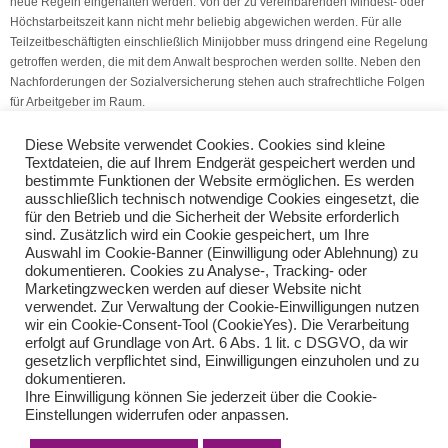
neue Regeln eingehalten werden. Von der zu vereinbarenden Mindest- oder
Höchstarbeitszeit kann nicht mehr beliebig abgewichen werden. Für alle
Teilzeitbeschäftigten einschließlich Minijobber muss dringend eine Regelung
getroffen werden, die mit dem Anwalt besprochen werden sollte. Neben den
Nachforderungen der Sozialversicherung stehen auch strafrechtliche Folgen
für Arbeitgeber im Raum.
(Quelle: V.S.H. Dienstleistungs GmbH)
Diese Website verwendet Cookies. Cookies sind kleine
Textdateien, die auf Ihrem Endgerät gespeichert werden und
bestimmte Funktionen der Website ermöglichen. Es werden
Umsatzsteuer bei Bildungsleistungen
ausschließlich technisch notwendige Cookies eingesetzt, die
Rechnung im Sinne des § 14 c UStG
für den Betrieb und die Sicherheit der Website erforderlich
sind. Zusätzlich wird ein Cookie gespeichert, um Ihre
Auswahl im Cookie-Banner (Einwilligung oder Ablehnung) zu
Teilen Sie diese Nachricht mit Ihren Freunden oder Kollegen
dokumentieren. Cookies zu Analyse-, Tracking- oder
Marketingzwecken werden auf dieser Website nicht
verwendet. Zur Verwaltung der Cookie-Einwilligungen nutzen
wir ein Cookie-Consent-Tool (CookieYes). Die Verarbeitung
erfolgt auf Grundlage von Art. 6 Abs. 1 lit. c DSGVO, da wir
gesetzlich verpflichtet sind, Einwilligungen einzuholen und zu
dokumentieren.
Ihre Einwilligung können Sie jederzeit über die Cookie-
Einstellungen widerrufen oder anpassen.