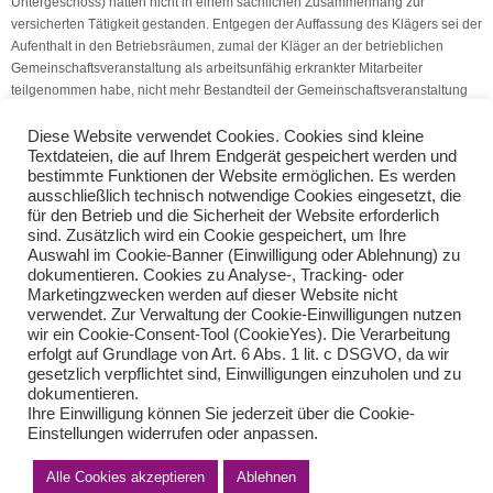
Untergeschoss) hätten nicht in einem sachlichen Zusammenhang zur
versicherten Tätigkeit gestanden. Entgegen der Auffassung des Klägers sei der
Aufenthalt in den Betriebsräumen, zumal der Kläger an der betrieblichen
Gemeinschaftsveranstaltung als arbeitsunfähig erkrankter Mitarbeiter
teilgenommen habe, nicht mehr Bestandteil der Gemeinschaftsveranstaltung
gewesen und damit von der Beschäftigtenversicherung nicht geschützt.
Diese Website verwendet Cookies. Cookies sind kleine
Textdateien, die auf Ihrem Endgerät gespeichert werden und
(Quelle: V.S.H. Dienstleistungs GmbH)
bestimmte Funktionen der Website ermöglichen. Es werden
ausschließlich technisch notwendige Cookies eingesetzt, die
Einlage in BV: Schenkungsteuer
Kassennachschau: Unterlagen
für den Betrieb und die Sicherheit der Website erforderlich
sind. Zusätzlich wird ein Cookie gespeichert, um Ihre
Auswahl im Cookie-Banner (Einwilligung oder Ablehnung) zu
Teilen Sie diese Nachricht mit Ihren Freunden oder Kollegen
dokumentieren. Cookies zu Analyse-, Tracking- oder
Marketingzwecken werden auf dieser Website nicht
verwendet. Zur Verwaltung der Cookie-Einwilligungen nutzen
wir ein Cookie-Consent-Tool (CookieYes). Die Verarbeitung
erfolgt auf Grundlage von Art. 6 Abs. 1 lit. c DSGVO, da wir
gesetzlich verpflichtet sind, Einwilligungen einzuholen und zu
dokumentieren.
Ihre Einwilligung können Sie jederzeit über die Cookie-
Einstellungen widerrufen oder anpassen.
Alle Cookies akzeptieren
Ablehnen
Impressum
Haftungsausschluss
Datenschutzerklärung nach DSGVO