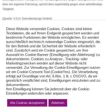
über ein eigenes Fahrzeug, spricht dies regelmäßig gegen eine selbständige
Tätigkeit.
(Quelle: V.S.H. Dienstleistungs GmbH)
Diese Website verwendet Cookies. Cookies sind kleine
Textdateien, die auf Ihrem Endgerät gespeichert werden und
bestimmte Funktionen der Website ermöglichen. Es werden
Rechnung: Leistungsbeschreibung
ausschließlich technisch notwendige Cookies eingesetzt, die
UStE: richtige Angaben zur Besteuerungsart
für den Betrieb und die Sicherheit der Website erforderlich
sind. Zusätzlich wird ein Cookie gespeichert, um Ihre
Auswahl im Cookie-Banner (Einwilligung oder Ablehnung) zu
Teilen Sie diese Nachricht mit Ihren Freunden oder Kollegen
dokumentieren. Cookies zu Analyse-, Tracking- oder
Marketingzwecken werden auf dieser Website nicht
verwendet. Zur Verwaltung der Cookie-Einwilligungen nutzen
wir ein Cookie-Consent-Tool (CookieYes). Die Verarbeitung
erfolgt auf Grundlage von Art. 6 Abs. 1 lit. c DSGVO, da wir
gesetzlich verpflichtet sind, Einwilligungen einzuholen und zu
dokumentieren.
Ihre Einwilligung können Sie jederzeit über die Cookie-
Einstellungen widerrufen oder anpassen.
Alle Cookies akzeptieren
Ablehnen
Impressum
Haftungsausschluss
Datenschutzerklärung nach DSGVO