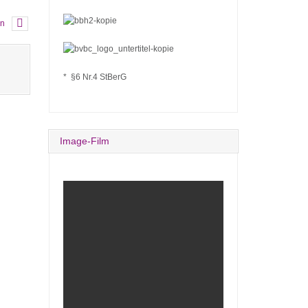
en
* §6 Nr.4 StBerG
Image-Film