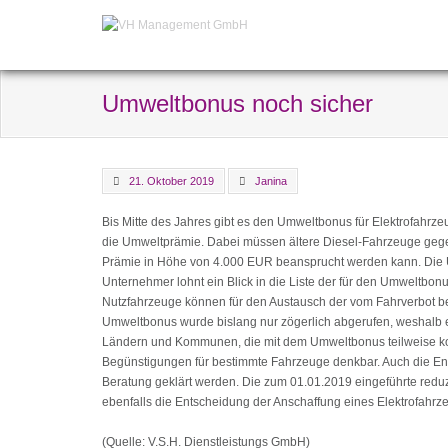
Umweltbonus noch sicher
21. Oktober 2019
Janina
Bis Mitte des Jahres gibt es den Umweltbonus für Elektrofahrzeu
die Umweltprämie. Dabei müssen ältere Diesel-Fahrzeuge gege
Prämie in Höhe von 4.000 EUR beansprucht werden kann. Die U
Unternehmer lohnt ein Blick in die Liste der für den Umweltbon
Nutzfahrzeuge können für den Austausch der vom Fahrverbot bed
Umweltbonus wurde bislang nur zögerlich abgerufen, weshalb e
Ländern und Kommunen, die mit dem Umweltbonus teilweise ko
Begünstigungen für bestimmte Fahrzeuge denkbar. Auch die Entsc
Beratung geklärt werden. Die zum 01.01.2019 eingeführte reduz
ebenfalls die Entscheidung der Anschaffung eines Elektrofahrz
(Quelle: V.S.H. Dienstleistungs GmbH)