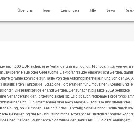
Über uns
Team
Leistungen
Hilfe
News
Refer
ge mit 4.000 EUR sicher, eine Verlängerung ist möglich. Nicht damit zu verwechsel
n „saubere“ Neue oder Gebrauchte Elektrofahrzeuge eingetauscht werden, damit 
mweltprämie kommt je zur Hälfte von den Automobilherstellern und von der BAFA.
us qualifizierten Fahrzeuge. Staatliche Förderungen für Limousinen, Kombis und lei
rohten Dieselfahrzeuge erlangt werden. Der zunächst bis Mitte 2019 befristete
ine Verlängerung der Förderung sicher ist. Es gibt auch regionale Förderprogra
mbinierbar sind. Für Unternehmer sind noch andere Zuschüsse und steuerliche
heidung, ob Kauf oder Leasing für das Fahrzeug Vorteile bringt, sollte durch ste
ierte Besteuerung der Privatnutzung mit 50 Prozent des Bruttolistenpreises könnte
euges begünstigen. Zwischenzeitlich wurde der Bonus bis 31.12.2020 verlängert.