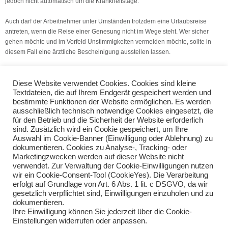
jedoch nicht automatisch um die Krankheitstage.
Auch darf der Arbeitnehmer unter Umständen trotzdem eine Urlaubsreise
antreten, wenn die Reise einer Genesung nicht im Wege steht. Wer sicher
gehen möchte und im Vorfeld Unstimmigkeiten vermeiden möchte, sollte in
diesem Fall eine ärztliche Bescheinigung ausstellen lassen.
Diese Website verwendet Cookies. Cookies sind kleine
Textdateien, die auf Ihrem Endgerät gespeichert werden und
Quelle: VSH Dienstleistungs GmbH
bestimmte Funktionen der Website ermöglichen. Es werden
ausschließlich technisch notwendige Cookies eingesetzt, die
E-Autos und Privatnutzung
Influencer und Steuern
für den Betrieb und die Sicherheit der Website erforderlich
sind. Zusätzlich wird ein Cookie gespeichert, um Ihre
Auswahl im Cookie-Banner (Einwilligung oder Ablehnung) zu
Teilen Sie diese Nachricht mit Ihren Freunden oder Kollegen
dokumentieren. Cookies zu Analyse-, Tracking- oder
Marketingzwecken werden auf dieser Website nicht
verwendet. Zur Verwaltung der Cookie-Einwilligungen nutzen
wir ein Cookie-Consent-Tool (CookieYes). Die Verarbeitung
erfolgt auf Grundlage von Art. 6 Abs. 1 lit. c DSGVO, da wir
gesetzlich verpflichtet sind, Einwilligungen einzuholen und zu
dokumentieren.
Ihre Einwilligung können Sie jederzeit über die Cookie-
Einstellungen widerrufen oder anpassen.