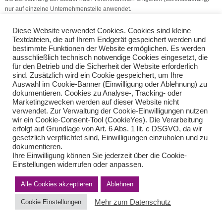
nur auf einzelne Unternehmensteile anwendet.
(Quelle: V.S.H. Dienstleistungs GmbH)
Diese Website verwendet Cookies. Cookies sind kleine
Textdateien, die auf Ihrem Endgerät gespeichert werden und
bestimmte Funktionen der Website ermöglichen. Es werden
UStE: richtige Angaben zur Besteuerungsart
ausschließlich technisch notwendige Cookies eingesetzt, die
Transportfahrer: Rentenversicherungspflicht
für den Betrieb und die Sicherheit der Website erforderlich
sind. Zusätzlich wird ein Cookie gespeichert, um Ihre
Auswahl im Cookie-Banner (Einwilligung oder Ablehnung) zu
Teilen Sie diese Nachricht mit Ihren Freunden oder Kollegen
dokumentieren. Cookies zu Analyse-, Tracking- oder
Marketingzwecken werden auf dieser Website nicht
verwendet. Zur Verwaltung der Cookie-Einwilligungen nutzen
wir ein Cookie-Consent-Tool (CookieYes). Die Verarbeitung
erfolgt auf Grundlage von Art. 6 Abs. 1 lit. c DSGVO, da wir
gesetzlich verpflichtet sind, Einwilligungen einzuholen und zu
dokumentieren.
Ihre Einwilligung können Sie jederzeit über die Cookie-
Einstellungen widerrufen oder anpassen.
Alle Cookies akzeptieren
Ablehnen
Impressum
Haftungsausschluss
Datenschutzerklärung nach DSGVO
Kontakt
Mehr zum Datenschutz
Cookie Einstellungen
© von Herder Management GmbH 2024 I * § 6 Nr.4 StBerG