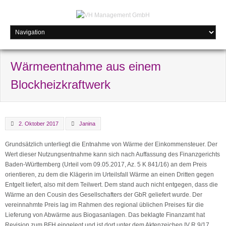
Wärmeentnahme aus einem
Blockheizkraftwerk
2. Oktober 2017
Janina
Grundsätzlich unterliegt die Entnahme von Wärme der Einkommensteuer. Der
Wert dieser Nutzungsentnahme kann sich nach Auffassung des Finanzgerichts
Baden-Württemberg (Urteil vom 09.05.2017, Az. 5 K 841/16) an dem Preis
orientieren, zu dem die Klägerin im Urteilsfall Wärme an einen Dritten gegen
Entgelt liefert, also mit dem Teilwert. Dem stand auch nicht entgegen, dass die
Wärme an den Cousin des Gesellschafters der GbR geliefert wurde. Der
vereinnahmte Preis lag im Rahmen des regional üblichen Preises für die
Lieferung von Abwärme aus Biogasanlagen. Das beklagte Finanzamt hat
Revision zum BFH eingelegt und ist dort unter dem Aktenzeichen IV R 9/17