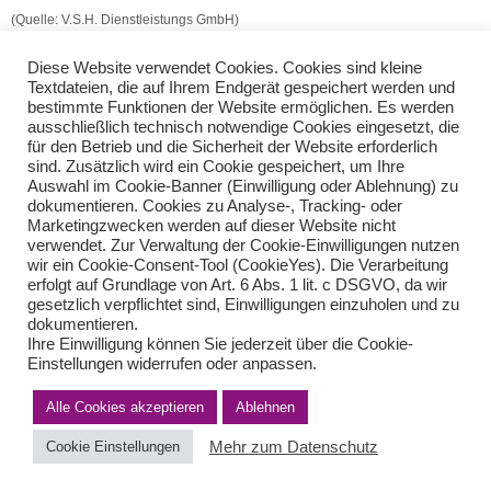
(Quelle: V.S.H. Dienstleistungs GmbH)
Europäische Arbeitsbehörde
Dienstwagen für Minijobs (Ehegatte)
Diese Website verwendet Cookies. Cookies sind kleine
Textdateien, die auf Ihrem Endgerät gespeichert werden und
bestimmte Funktionen der Website ermöglichen. Es werden
ausschließlich technisch notwendige Cookies eingesetzt, die
Teilen Sie diese Nachricht mit Ihren Freunden oder Kollegen
für den Betrieb und die Sicherheit der Website erforderlich
sind. Zusätzlich wird ein Cookie gespeichert, um Ihre
Auswahl im Cookie-Banner (Einwilligung oder Ablehnung) zu
dokumentieren. Cookies zu Analyse-, Tracking- oder
Marketingzwecken werden auf dieser Website nicht
verwendet. Zur Verwaltung der Cookie-Einwilligungen nutzen
wir ein Cookie-Consent-Tool (CookieYes). Die Verarbeitung
erfolgt auf Grundlage von Art. 6 Abs. 1 lit. c DSGVO, da wir
gesetzlich verpflichtet sind, Einwilligungen einzuholen und zu
dokumentieren.
Impressum
Haftungsausschluss
Datenschutzerklärung nach DSGVO
Ihre Einwilligung können Sie jederzeit über die Cookie-
Kontakt
Einstellungen widerrufen oder anpassen.
© von Herder Management GmbH 2024 I * § 6 Nr.4 StBerG
Alle Cookies akzeptieren
Ablehnen
Mehr zum Datenschutz
Cookie Einstellungen