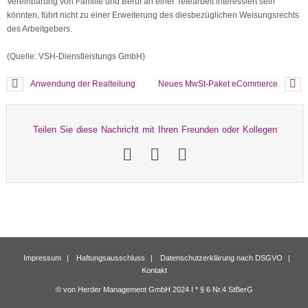
Vereinbarung von Familie und Beruf an einer Telearbeit interessiert sein
könnten, führt nicht zu einer Erweiterung des diesbezüglichen Weisungsrechts
des Arbeitgebers.
(Quelle: VSH-Dienstleistungs GmbH)
Anwendung der Realteilung
Neues MwSt-Paket eCommerce
Teilen Sie diese Nachricht mit Ihren Freunden oder Kollegen
Impressum
Haftungsausschluss
Datenschutzerklärung nach DSGVO
Kontakt
© von Herder Management GmbH 2024 I * § 6 Nr.4 StBerG