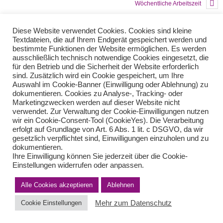
Wöchentliche Arbeitszeit
Diese Website verwendet Cookies. Cookies sind kleine
Teilen Sie diese Nachricht mit Ihren Freunden oder Kollegen
Textdateien, die auf Ihrem Endgerät gespeichert werden und
bestimmte Funktionen der Website ermöglichen. Es werden
ausschließlich technisch notwendige Cookies eingesetzt, die
für den Betrieb und die Sicherheit der Website erforderlich
sind. Zusätzlich wird ein Cookie gespeichert, um Ihre
Auswahl im Cookie-Banner (Einwilligung oder Ablehnung) zu
dokumentieren. Cookies zu Analyse-, Tracking- oder
Marketingzwecken werden auf dieser Website nicht
verwendet. Zur Verwaltung der Cookie-Einwilligungen nutzen
wir ein Cookie-Consent-Tool (CookieYes). Die Verarbeitung
erfolgt auf Grundlage von Art. 6 Abs. 1 lit. c DSGVO, da wir
Impressum
Haftungsausschluss
Datenschutzerklärung nach DSGVO
gesetzlich verpflichtet sind, Einwilligungen einzuholen und zu
Kontakt
dokumentieren.
© von Herder Management GmbH 2024 I * § 6 Nr.4 StBerG
Ihre Einwilligung können Sie jederzeit über die Cookie-
Einstellungen widerrufen oder anpassen.
Alle Cookies akzeptieren
Ablehnen
Mehr zum Datenschutz
Cookie Einstellungen