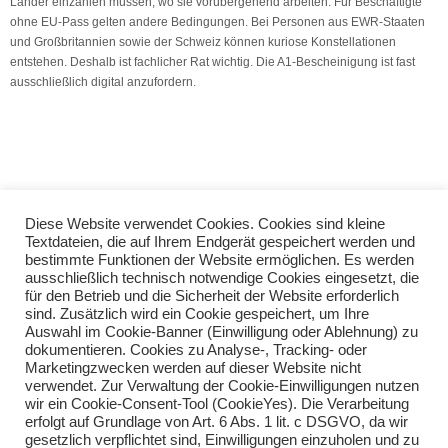
Länder einzahlen müssen, wo sie vorübergehend arbeiten. Für Beschäftigte
ohne EU-Pass gelten andere Bedingungen. Bei Personen aus EWR-Staaten
und Großbritannien sowie der Schweiz können kuriose Konstellationen
entstehen. Deshalb ist fachlicher Rat wichtig. Die A1-Bescheinigung ist fast
ausschließlich digital anzufordern.
(Quelle: VSH Dienstleistungs GmbH)
Diese Website verwendet Cookies. Cookies sind kleine
Textdateien, die auf Ihrem Endgerät gespeichert werden und
Vordrucke im Umsatzsteuer-Voranmeldungs- und -
bestimmte Funktionen der Website ermöglichen. Es werden
Vorauszahlungsverfahren 2024
ausschließlich technisch notwendige Cookies eingesetzt, die
Am Ball bleiben: Der neue Vereinskontenrahmen SKR42
für den Betrieb und die Sicherheit der Website erforderlich
sind. Zusätzlich wird ein Cookie gespeichert, um Ihre
Auswahl im Cookie-Banner (Einwilligung oder Ablehnung) zu
Teilen Sie diese Nachricht mit Ihren Freunden oder Kollegen
dokumentieren. Cookies zu Analyse-, Tracking- oder
Marketingzwecken werden auf dieser Website nicht
verwendet. Zur Verwaltung der Cookie-Einwilligungen nutzen
wir ein Cookie-Consent-Tool (CookieYes). Die Verarbeitung
erfolgt auf Grundlage von Art. 6 Abs. 1 lit. c DSGVO, da wir
gesetzlich verpflichtet sind, Einwilligungen einzuholen und zu