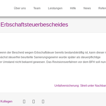
Über uns
Team
Leistungen
Hilfe
News
Refer
 Erbschaftsteuerbescheides
, wenn der Bescheid wegen Erbschaftsteuer bereits bestandskräftig ist, kann dieser
chst steuerfrei beurteilte Sanierungsgewinn wurde später als steuerpflichtige
eser Umstand nicht bekannt gewesen. Das Revisionsverfahren vor dem BFH soll nun
Unfallversicherung: Streit unter Nachba
 Kollegen