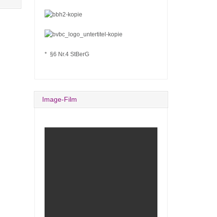
* §6 Nr.4 StBerG
Image-Film