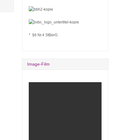
* §6 Nr.4 StBerG
Image-Film