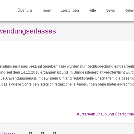
Über uns
Team
Leistungen
Hilfe
News
Refer
wendungserlasses
endungserlasses bekannt gegeben. Hier wurden nur Rechtsprechung eingearbeit
ng seit dem 14.12.2018 ergangen ist und im Bundessteuerblatt veröffentlicht wurde
 neue Anwendungserlass in gewissem Umfang redaktionelle Unschärfen, die beseitig
as aktuelle Schreiben lediglich redaktionelle Änderungen ohne materiell-rechtli
Kurzarbeit: Urlaub und Überstund