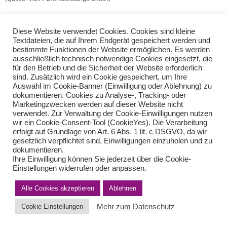
EC-Kartenumsätze
Eigenkapital ersetzende Darlehen
Diese Website verwendet Cookies. Cookies sind kleine
Textdateien, die auf Ihrem Endgerät gespeichert werden und
bestimmte Funktionen der Website ermöglichen. Es werden
Teilen Sie diese Nachricht mit Ihren Freunden oder Kollegen
ausschließlich technisch notwendige Cookies eingesetzt, die
für den Betrieb und die Sicherheit der Website erforderlich
sind. Zusätzlich wird ein Cookie gespeichert, um Ihre
Auswahl im Cookie-Banner (Einwilligung oder Ablehnung) zu
dokumentieren. Cookies zu Analyse-, Tracking- oder
Marketingzwecken werden auf dieser Website nicht
verwendet. Zur Verwaltung der Cookie-Einwilligungen nutzen
wir ein Cookie-Consent-Tool (CookieYes). Die Verarbeitung
erfolgt auf Grundlage von Art. 6 Abs. 1 lit. c DSGVO, da wir
gesetzlich verpflichtet sind, Einwilligungen einzuholen und zu
Impressum
Haftungsausschluss
Datenschutzerklärung nach DSGVO
dokumentieren.
Kontakt
Ihre Einwilligung können Sie jederzeit über die Cookie-
Einstellungen widerrufen oder anpassen.
© von Herder Management GmbH 2024 I * § 6 Nr.4 StBerG
Alle Cookies akzeptieren
Ablehnen
Mehr zum Datenschutz
Cookie Einstellungen