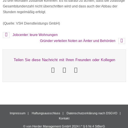
zu drei Monaten zustande kommen. Es ist darauf zu achten, dass die zulässige
Gesamtstundenzahl nicht überschritten wird und dass auch der Abbau der
Stunden regelmäßig erfolgt.
(Quelle: VSH Dienstleistungs GmbH)
Jobcenter: teure Wohnungen
Gründer verteilen Noten an Ämter und Behörden
Teilen Sie diese Nachricht mit Ihren Freunden oder Kollegen
Impressum
Haftungsausschluss
Datenschutzerklärung nach DSGVO
Kontakt
© von Herder Management GmbH 2024 I * § 6 Nr.4 StBerG