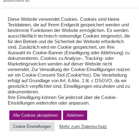
ausreichend an.
(Quelle: VSH Dienstleistungs GmbH)
Diese Website verwendet Cookies. Cookies sind kleine
Textdateien, die auf Ihrem Endgerät gespeichert werden und
Rückwirkende Erwerbsminderungsrente
bestimmte Funktionen der Website ermöglichen. Es werden
Arbeitszeitkonten für Minijobber
ausschließlich technisch notwendige Cookies eingesetzt, die
für den Betrieb und die Sicherheit der Website erforderlich
sind. Zusätzlich wird ein Cookie gespeichert, um Ihre
Auswahl im Cookie-Banner (Einwilligung oder Ablehnung) zu
Teilen Sie diese Nachricht mit Ihren Freunden oder Kollegen
dokumentieren. Cookies zu Analyse-, Tracking- oder
Marketingzwecken werden auf dieser Website nicht
verwendet. Zur Verwaltung der Cookie-Einwilligungen nutzen
wir ein Cookie-Consent-Tool (CookieYes). Die Verarbeitung
erfolgt auf Grundlage von Art. 6 Abs. 1 lit. c DSGVO, da wir
gesetzlich verpflichtet sind, Einwilligungen einzuholen und zu
dokumentieren.
Ihre Einwilligung können Sie jederzeit über die Cookie-
Einstellungen widerrufen oder anpassen.
Impressum
Haftungsausschluss
Datenschutzerklärung nach DSGVO
Alle Cookies akzeptieren
Ablehnen
Kontakt
© von Herder Management GmbH 2024 I * § 6 Nr.4 StBerG
Mehr zum Datenschutz
Cookie Einstellungen