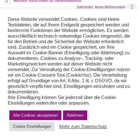
Bessere Vorschriften für Geldmarktfonds
Jobcenter: teure Wohnungen
Diese Website verwendet Cookies. Cookies sind kleine
Textdateien, die auf Ihrem Endgerät gespeichert werden und
Teilen Sie diese Nachricht mit Ihren Freunden oder Kollegen
bestimmte Funktionen der Website ermöglichen. Es werden
ausschließlich technisch notwendige Cookies eingesetzt, die
für den Betrieb und die Sicherheit der Website erforderlich
sind. Zusätzlich wird ein Cookie gespeichert, um Ihre
Auswahl im Cookie-Banner (Einwilligung oder Ablehnung) zu
dokumentieren. Cookies zu Analyse-, Tracking- oder
Marketingzwecken werden auf dieser Website nicht
verwendet. Zur Verwaltung der Cookie-Einwilligungen nutzen
wir ein Cookie-Consent-Tool (CookieYes). Die Verarbeitung
erfolgt auf Grundlage von Art. 6 Abs. 1 lit. c DSGVO, da wir
gesetzlich verpflichtet sind, Einwilligungen einzuholen und zu
Impressum
Haftungsausschluss
Datenschutzerklärung nach DSGVO
dokumentieren.
Kontakt
Ihre Einwilligung können Sie jederzeit über die Cookie-
© von Herder Management GmbH 2024 I * § 6 Nr.4 StBerG
Einstellungen widerrufen oder anpassen.
Alle Cookies akzeptieren
Ablehnen
Mehr zum Datenschutz
Cookie Einstellungen