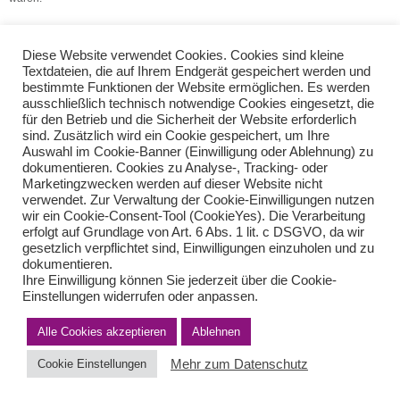
(Quelle: VSH Dienstleistungs GmbH)
Diese Website verwendet Cookies. Cookies sind kleine
Landwirtschaftliche Flächen als Unland
Textdateien, die auf Ihrem Endgerät gespeichert werden und
bestimmte Funktionen der Website ermöglichen. Es werden
Rückwirkende Erwerbsminderungsrente
ausschließlich technisch notwendige Cookies eingesetzt, die
für den Betrieb und die Sicherheit der Website erforderlich
sind. Zusätzlich wird ein Cookie gespeichert, um Ihre
Teilen Sie diese Nachricht mit Ihren Freunden oder Kollegen
Auswahl im Cookie-Banner (Einwilligung oder Ablehnung) zu
dokumentieren. Cookies zu Analyse-, Tracking- oder
Marketingzwecken werden auf dieser Website nicht
verwendet. Zur Verwaltung der Cookie-Einwilligungen nutzen
wir ein Cookie-Consent-Tool (CookieYes). Die Verarbeitung
erfolgt auf Grundlage von Art. 6 Abs. 1 lit. c DSGVO, da wir
gesetzlich verpflichtet sind, Einwilligungen einzuholen und zu
dokumentieren.
Ihre Einwilligung können Sie jederzeit über die Cookie-
Einstellungen widerrufen oder anpassen.
Impressum
Haftungsausschluss
Datenschutzerklärung nach DSGVO
Alle Cookies akzeptieren
Kontakt
Ablehnen
© von Herder Management GmbH 2024 I * § 6 Nr.4 StBerG
Mehr zum Datenschutz
Cookie Einstellungen