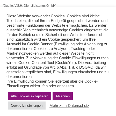
(Quelle: V.S.H. Dienstleistungs GmbH)
Diese Website verwendet Cookies. Cookies sind kleine
Nachforderung aufgrund Zollfeststellungen
Textdateien, die auf Ihrem Endgerät gespeichert werden und
Mindestlöhne in der Pflege höher
bestimmte Funktionen der Website ermöglichen. Es werden
ausschließlich technisch notwendige Cookies eingesetzt, die
für den Betrieb und die Sicherheit der Website erforderlich
Teilen Sie diese Nachricht mit Ihren Freunden oder Kollegen
sind. Zusätzlich wird ein Cookie gespeichert, um Ihre
Auswahl im Cookie-Banner (Einwilligung oder Ablehnung) zu
dokumentieren. Cookies zu Analyse-, Tracking- oder
Marketingzwecken werden auf dieser Website nicht
verwendet. Zur Verwaltung der Cookie-Einwilligungen nutzen
wir ein Cookie-Consent-Tool (CookieYes). Die Verarbeitung
erfolgt auf Grundlage von Art. 6 Abs. 1 lit. c DSGVO, da wir
gesetzlich verpflichtet sind, Einwilligungen einzuholen und zu
dokumentieren.
Ihre Einwilligung können Sie jederzeit über die Cookie-
Einstellungen widerrufen oder anpassen.
Impressum
Haftungsausschluss
Datenschutzerklärung nach DSGVO
Kontakt
Alle Cookies akzeptieren
Ablehnen
© von Herder Management GmbH 2024 I * § 6 Nr.4 StBerG
Mehr zum Datenschutz
Cookie Einstellungen