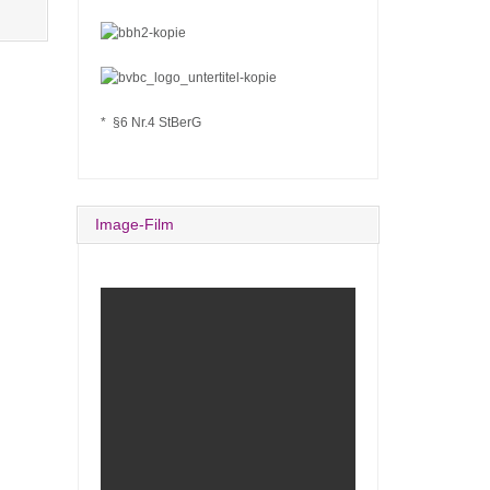
* §6 Nr.4 StBerG
Image-Film