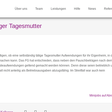
Über uns
Team
Leistungen
Hilfe
News
Refer
ger Tagesmutter
igen, ob eine selbständig tätige Tagesmutter Aufwendungen für ihr Eigenheim, in 
nd machen kann. Das FG hat entschieden, dass neben den Pauschbeträgen nach de
deaufwendungen geltend gemacht werden können. Denn diese seien betrieblich 
t nicht anteilig als Betriebsausgaben abzugsfähig. Im Streitfall war auch kein
Minijobs auf Abr